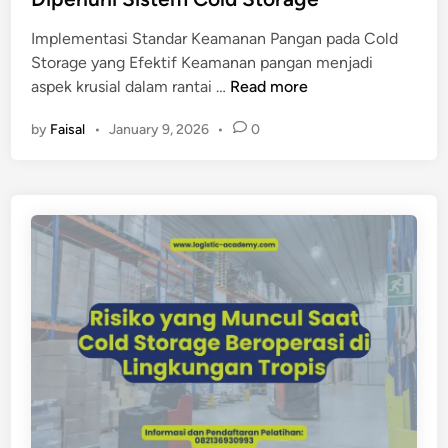
p
l
a
Implementasi Standar Keamanan Pangan pada Cold
v
n
Storage yang Efektif Keamanan pangan menjadi
s
S
aspek krusial dalam rantai …
Read more
C
t
o
by
Faisal
•
January 9, 2026
•
0
a
l
n
d
d
R
a
o
r
o
K
m
e
K
a
o
m
m
a
e
n
r
a
s
n
i
P