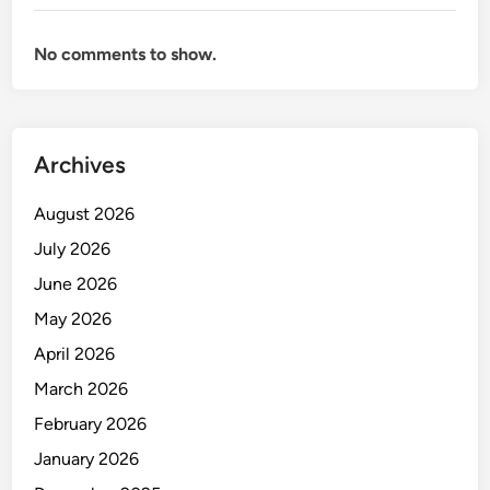
s
i
No comments to show.
b
e
l
u
n
Archives
t
u
August 2026
k
July 2026
B
June 2026
i
s
May 2026
n
April 2026
i
March 2026
s
y
February 2026
a
January 2026
n