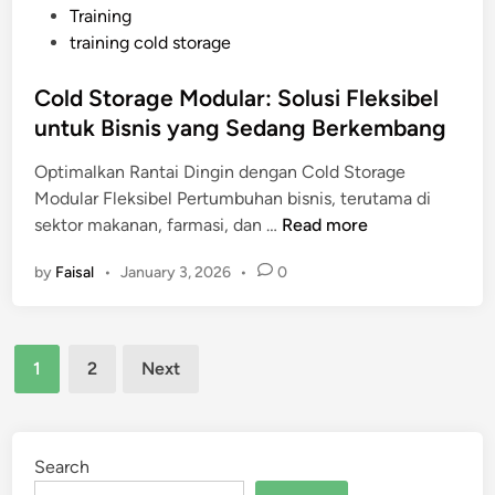
Training
m
training cold storage
p
o
Cold Storage Modular: Solusi Fleksibel
n
untuk Bisnis yang Sedang Berkembang
e
n
Optimalkan Rantai Dingin dengan Cold Storage
K
Modular Fleksibel Pertumbuhan bisnis, terutama di
r
C
sektor makanan, farmasi, dan …
Read more
i
o
t
by
Faisal
•
January 3, 2026
•
0
l
i
d
s
S
d
Posts
t
i
1
2
Next
o
pagination
S
r
u
a
p
g
Search
p
e