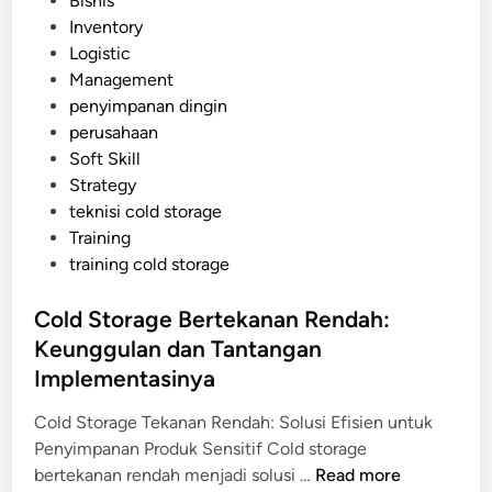
Bisnis
a
g
o
Inventory
t
e
s
Logistic
C
t
Management
o
e
penyimpanan dingin
l
d
perusahaan
d
i
Soft Skill
S
n
Strategy
t
teknisi cold storage
o
Training
r
training cold storage
a
g
Cold Storage Bertekanan Rendah:
e
Keunggulan dan Tantangan
B
e
Implementasinya
r
Cold Storage Tekanan Rendah: Solusi Efisien untuk
o
Penyimpanan Produk Sensitif Cold storage
p
C
bertekanan rendah menjadi solusi …
Read more
e