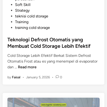
n
i
Soft Skill
a
t
n
Strategy
S
a
teknisi cold storage
a
s
Training
j
i
training cold storage
a
n
y
y
Teknologi Defrost Otomatis yang
a
a
Membuat Cold Storage Lebih Efektif
n
g
Cold Storage Lebih Efektif Berkat Sistem Defrost
H
Otomatis Frost atau es yang menempel di evaporator
a
T
dan …
Read more
r
e
u
by
Faisal
•
January 5, 2026
•
0
k
s
n
M
o
a
l
s
o
u
g