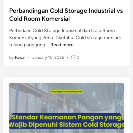
o
l
n
s
Perbandingan Cold Storage Industrial vs
d
g
t
Cold Room Komersial
S
g
e
t
i
Perbedaan Cold Storage Industrial dan Cold Room
d
o
u
Komersial yang Perlu Diketahui Cold storage menjadi
i
r
n
P
tulang punggung …
Read more
n
a
t
e
g
u
by
Faisal
•
January 10, 2026
•
0
r
e
k
b
t
P
a
e
e
n
r
r
d
h
u
i
a
s
n
d
a
g
a
h
a
p
a
n
M
a
C
u