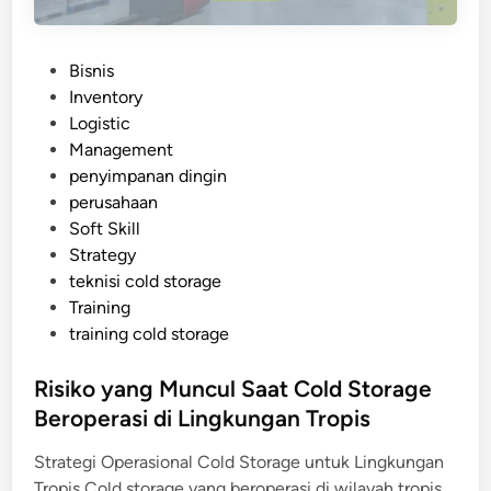
a
a
l
n
P
Bisnis
g
o
Inventory
a
s
Logistic
n
t
Management
y
e
penyimpanan dingin
a
d
perusahaan
n
i
Soft Skill
g
n
Strategy
W
teknisi cold storage
a
Training
j
training cold storage
i
b
Risiko yang Muncul Saat Cold Storage
D
Beroperasi di Lingkungan Tropis
i
p
Strategi Operasional Cold Storage untuk Lingkungan
e
Tropis Cold storage yang beroperasi di wilayah tropis