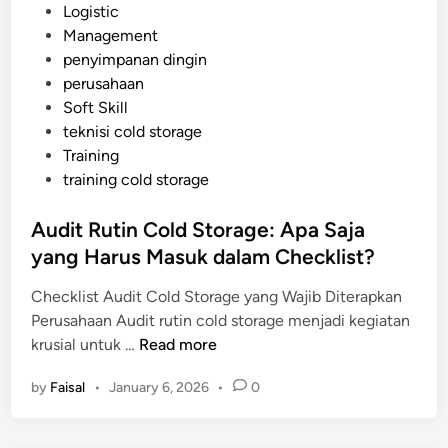
s
Logistic
n
p
t
Management
R
i
e
penyimpanan dingin
e
s
d
perusahaan
n
i
Soft Skill
d
n
teknisi cold storage
a
Training
h
training cold storage
:
K
Audit Rutin Cold Storage: Apa Saja
e
yang Harus Masuk dalam Checklist?
u
n
Checklist Audit Cold Storage yang Wajib Diterapkan
g
Perusahaan Audit rutin cold storage menjadi kegiatan
g
A
krusial untuk …
Read more
u
u
l
by
Faisal
•
January 6, 2026
•
0
d
a
i
n
t
d