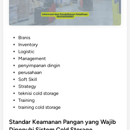
n
o
t
l
u
d
P
S
r
t
o
P
Bisnis
o
d
o
Inventory
r
u
s
Logistic
a
k
t
Management
g
d
e
penyimpanan dingin
e
a
d
perusahaan
I
n
i
Soft Skill
n
U
n
Strategy
d
m
teknisi cold storage
u
u
Training
s
r
training cold storage
t
S
r
i
Standar Keamanan Pangan yang Wajib
i
m
Dipenuhi Sistem Cold Storage
a