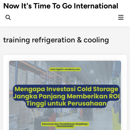
Skip
Now It's Time To Go International
to
Mai
content
Men
training refrigeration & cooling