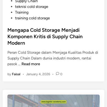
Supply Chain
n
teknisi cold storage
g
Training
M
training cold storage
e
m
Mengapa Cold Storage Menjadi
b
Komponen Kritis di Supply Chain
u
a
Modern
t
Peran Cold Storage dalam Menjaga Kualitas Produk di
C
Supply Chain Dalam dunia industri modern, rantai
o
M
pasok …
Read more
l
e
d
by
Faisal
•
January 4, 2026
•
0
n
S
g
t
a
o
p
r
a
a
C
g