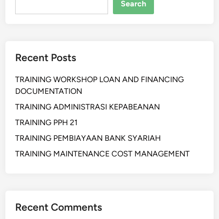
l
Search
M
y
o
C
d
h
u
a
Recent Posts
l
i
a
n
TRAINING WORKSHOP LOAN AND FINANCING
r
M
DOCUMENTATION
:
o
S
TRAINING ADMINISTRASI KEPABEANAN
d
o
e
TRAINING PPH 21
l
r
TRAINING PEMBIAYAAN BANK SYARIAH
u
n
s
TRAINING MAINTENANCE COST MANAGEMENT
i
F
l
e
Recent Comments
k