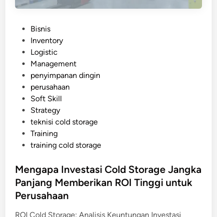
P
Bisnis
o
Inventory
s
Logistic
t
Management
e
penyimpanan dingin
d
perusahaan
i
Soft Skill
n
Strategy
teknisi cold storage
Training
training cold storage
Mengapa Investasi Cold Storage Jangka
Panjang Memberikan ROI Tinggi untuk
Perusahaan
ROI Cold Storage: Analisis Keuntungan Investasi