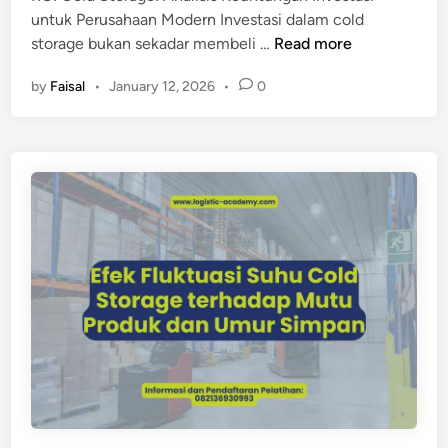
untuk Perusahaan Modern Investasi dalam cold
M
storage bukan sekadar membeli …
Read more
e
by
Faisal
•
January 12, 2026
•
0
n
g
a
p
a
I
n
v
e
s
t
a
s
i
C