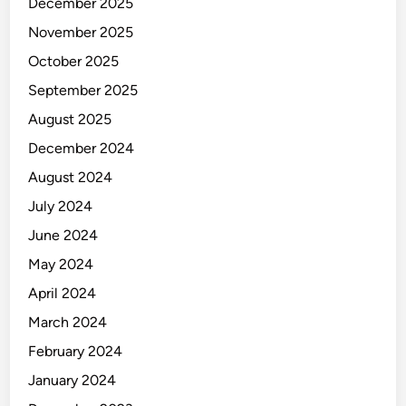
December 2025
g
S
November 2025
e
October 2025
d
September 2025
a
n
August 2025
g
December 2024
B
August 2024
e
r
July 2024
k
June 2024
e
May 2024
m
b
April 2024
a
March 2024
n
February 2024
g
January 2024