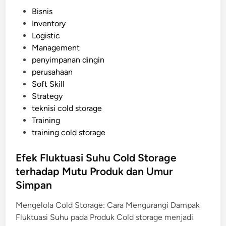
o
P
Bisnis
l
o
Inventory
d
s
Logistic
S
t
Management
t
e
penyimpanan dingin
o
d
perusahaan
r
i
Soft Skill
a
n
Strategy
g
teknisi cold storage
e
Training
J
training cold storage
a
n
Efek Fluktuasi Suhu Cold Storage
g
terhadap Mutu Produk dan Umur
k
a
Simpan
P
Mengelola Cold Storage: Cara Mengurangi Dampak
a
Fluktuasi Suhu pada Produk Cold storage menjadi
n