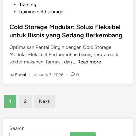
Training
m
training cold storage
p
o
Cold Storage Modular: Solusi Fleksibel
n
untuk Bisnis yang Sedang Berkembang
e
n
Optimalkan Rantai Dingin dengan Cold Storage
K
Modular Fleksibel Pertumbuhan bisnis, terutama di
r
C
sektor makanan, farmasi, dan …
Read more
i
o
t
by
Faisal
•
January 3, 2026
•
0
l
i
d
s
S
d
Posts
t
i
1
2
Next
o
pagination
S
r
u
a
p
g
Search
p
e