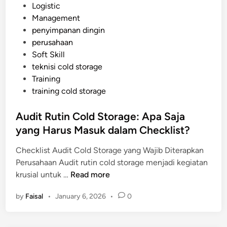
s
Logistic
n
p
t
Management
R
i
e
penyimpanan dingin
e
s
d
perusahaan
n
i
Soft Skill
d
n
teknisi cold storage
a
Training
h
training cold storage
:
K
Audit Rutin Cold Storage: Apa Saja
e
yang Harus Masuk dalam Checklist?
u
n
Checklist Audit Cold Storage yang Wajib Diterapkan
g
Perusahaan Audit rutin cold storage menjadi kegiatan
g
A
krusial untuk …
Read more
u
u
l
by
Faisal
•
January 6, 2026
•
0
d
a
i
n
t
d