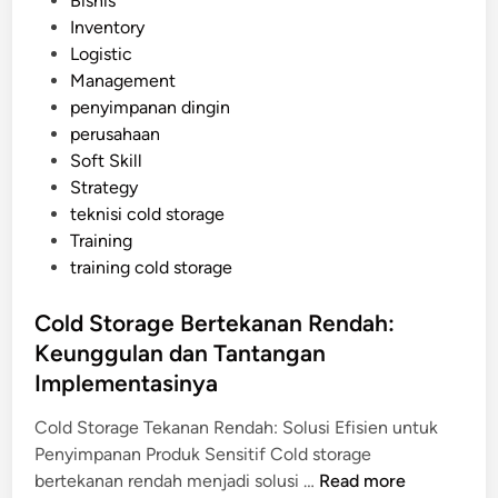
Bisnis
a
g
o
Inventory
t
e
s
Logistic
C
t
Management
o
e
penyimpanan dingin
l
d
perusahaan
d
i
Soft Skill
S
n
Strategy
t
teknisi cold storage
o
Training
r
training cold storage
a
g
Cold Storage Bertekanan Rendah:
e
Keunggulan dan Tantangan
B
e
Implementasinya
r
Cold Storage Tekanan Rendah: Solusi Efisien untuk
o
Penyimpanan Produk Sensitif Cold storage
p
C
bertekanan rendah menjadi solusi …
Read more
e