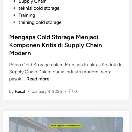
Supply Chain
n
teknisi cold storage
g
Training
M
training cold storage
e
m
Mengapa Cold Storage Menjadi
b
Komponen Kritis di Supply Chain
u
a
Modern
t
Peran Cold Storage dalam Menjaga Kualitas Produk di
C
Supply Chain Dalam dunia industri modern, rantai
o
M
pasok …
Read more
l
e
d
by
Faisal
•
January 4, 2026
•
0
n
S
g
t
a
o
p
r
a
a
C
g