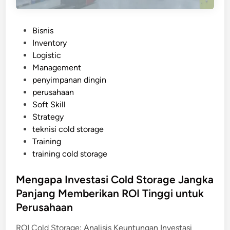
P
Bisnis
o
Inventory
s
Logistic
t
Management
e
penyimpanan dingin
d
perusahaan
i
Soft Skill
n
Strategy
teknisi cold storage
Training
training cold storage
Mengapa Investasi Cold Storage Jangka
Panjang Memberikan ROI Tinggi untuk
Perusahaan
ROI Cold Storage: Analisis Keuntungan Investasi