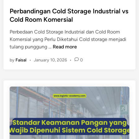
o
l
n
s
Perbandingan Cold Storage Industrial vs
d
g
t
Cold Room Komersial
S
g
e
t
i
Perbedaan Cold Storage Industrial dan Cold Room
d
o
u
Komersial yang Perlu Diketahui Cold storage menjadi
i
r
n
P
tulang punggung …
Read more
n
a
t
e
g
u
by
Faisal
•
January 10, 2026
•
0
r
e
k
b
t
P
a
e
e
n
r
r
d
h
u
i
a
s
n
d
a
g
a
h
a
p
a
n
M
a
C
u