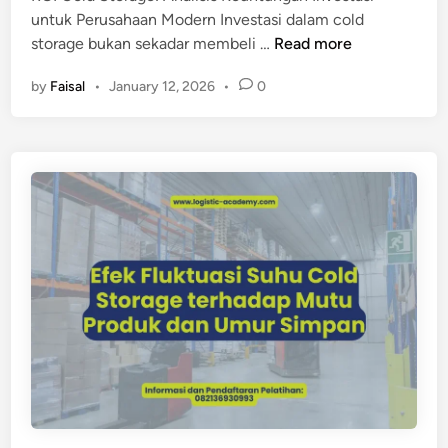
untuk Perusahaan Modern Investasi dalam cold
M
storage bukan sekadar membeli …
Read more
e
by
Faisal
•
January 12, 2026
•
0
n
g
a
p
a
I
n
v
e
s
t
a
s
i
C