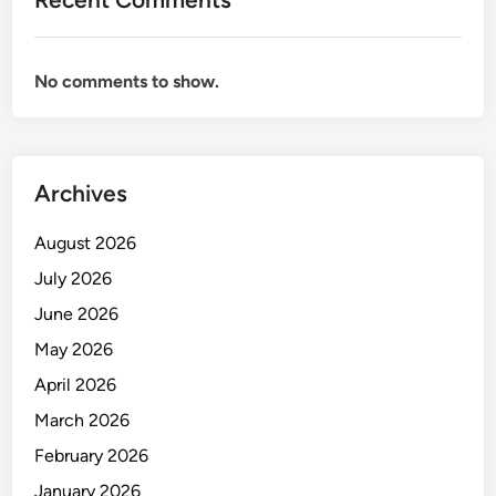
s
i
b
No comments to show.
e
l
u
n
t
Archives
u
k
August 2026
B
July 2026
i
June 2026
s
n
May 2026
i
April 2026
s
March 2026
y
a
February 2026
n
January 2026