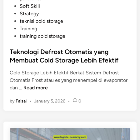
n
i
Soft Skill
a
t
n
Strategy
S
a
teknisi cold storage
a
s
Training
j
i
training cold storage
a
n
y
y
Teknologi Defrost Otomatis yang
a
a
Membuat Cold Storage Lebih Efektif
n
g
Cold Storage Lebih Efektif Berkat Sistem Defrost
H
Otomatis Frost atau es yang menempel di evaporator
a
T
dan …
Read more
r
e
u
by
Faisal
•
January 5, 2026
•
0
k
s
n
M
o
a
l
s
o
u
g