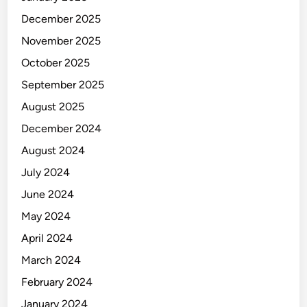
g
December 2025
S
e
November 2025
d
October 2025
a
September 2025
n
g
August 2025
B
December 2024
e
August 2024
r
k
July 2024
e
June 2024
m
May 2024
b
a
April 2024
n
March 2024
g
February 2024
January 2024