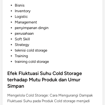
o
P
Bisnis
l
o
Inventory
d
s
Logistic
S
t
Management
t
e
penyimpanan dingin
o
d
perusahaan
r
i
Soft Skill
a
n
Strategy
g
teknisi cold storage
e
Training
J
training cold storage
a
n
Efek Fluktuasi Suhu Cold Storage
g
terhadap Mutu Produk dan Umur
k
a
Simpan
P
Mengelola Cold Storage: Cara Mengurangi Dampak
a
Fluktuasi Suhu pada Produk Cold storage menjadi
n