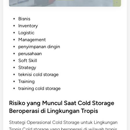
a
a
l
n
P
Bisnis
g
o
Inventory
a
s
Logistic
n
t
Management
y
e
penyimpanan dingin
a
d
perusahaan
n
i
Soft Skill
g
n
Strategy
W
teknisi cold storage
a
Training
j
training cold storage
i
b
Risiko yang Muncul Saat Cold Storage
D
Beroperasi di Lingkungan Tropis
i
p
Strategi Operasional Cold Storage untuk Lingkungan
e
Tropis Cold storage yang beroperasi di wilayah tropis