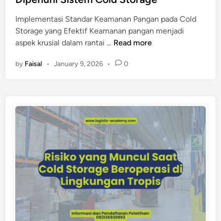
p
l
a
Implementasi Standar Keamanan Pangan pada Cold
v
n
Storage yang Efektif Keamanan pangan menjadi
s
S
aspek krusial dalam rantai …
Read more
C
t
o
by
Faisal
•
January 9, 2026
•
0
a
l
n
d
d
R
a
o
r
o
K
m
e
K
a
o
m
m
a
e
n
r
a
s
n
i
P