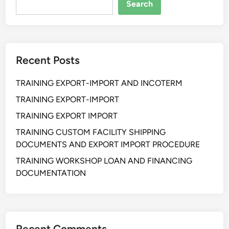
l
Search
M
y
o
C
d
h
u
a
Recent Posts
l
i
a
n
TRAINING EXPORT-IMPORT AND INCOTERM
r
M
:
TRAINING EXPORT-IMPORT
o
S
d
TRAINING EXPORT IMPORT
o
e
TRAINING CUSTOM FACILITY SHIPPING
l
r
DOCUMENTS AND EXPORT IMPORT PROCEDURE
u
n
s
TRAINING WORKSHOP LOAN AND FINANCING
i
DOCUMENTATION
F
l
e
k
Recent Comments