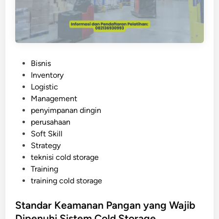
n
o
t
l
u
d
P
S
r
t
o
P
Bisnis
o
d
o
Inventory
r
u
s
Logistic
a
k
t
Management
g
d
e
penyimpanan dingin
e
a
d
perusahaan
I
n
i
Soft Skill
n
U
n
Strategy
d
m
teknisi cold storage
u
u
Training
s
r
training cold storage
t
S
r
i
Standar Keamanan Pangan yang Wajib
i
m
Dipenuhi Sistem Cold Storage
a