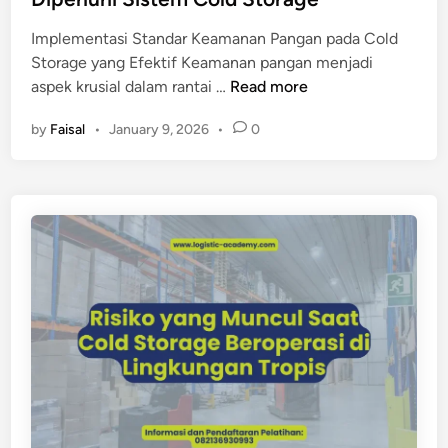
p
l
a
Implementasi Standar Keamanan Pangan pada Cold
v
n
Storage yang Efektif Keamanan pangan menjadi
s
S
aspek krusial dalam rantai …
Read more
C
t
o
by
Faisal
•
January 9, 2026
•
0
a
l
n
d
d
R
a
o
r
o
K
m
e
K
a
o
m
m
a
e
n
r
a
s
n
i
P