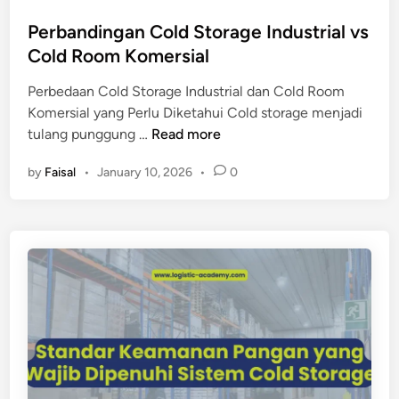
o
l
n
s
Perbandingan Cold Storage Industrial vs
d
g
t
Cold Room Komersial
S
g
e
t
i
Perbedaan Cold Storage Industrial dan Cold Room
d
o
u
Komersial yang Perlu Diketahui Cold storage menjadi
i
r
n
P
tulang punggung …
Read more
n
a
t
e
g
u
by
Faisal
•
January 10, 2026
•
0
r
e
k
b
t
P
a
e
e
n
r
r
d
h
u
i
a
s
n
d
a
g
a
h
a
p
a
n
M
a
C
u