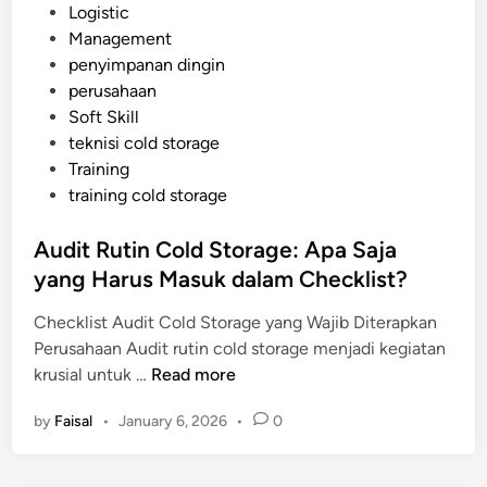
s
Logistic
n
p
t
Management
R
i
e
penyimpanan dingin
e
s
d
perusahaan
n
i
Soft Skill
d
n
teknisi cold storage
a
Training
h
training cold storage
:
K
Audit Rutin Cold Storage: Apa Saja
e
yang Harus Masuk dalam Checklist?
u
n
Checklist Audit Cold Storage yang Wajib Diterapkan
g
Perusahaan Audit rutin cold storage menjadi kegiatan
g
A
krusial untuk …
Read more
u
u
l
by
Faisal
•
January 6, 2026
•
0
d
a
i
n
t
d