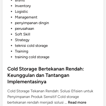
Bisnis
a
g
o
Inventory
t
e
s
Logistic
C
t
Management
o
e
penyimpanan dingin
l
d
perusahaan
d
i
Soft Skill
S
n
Strategy
t
teknisi cold storage
o
Training
r
training cold storage
a
g
Cold Storage Bertekanan Rendah:
e
Keunggulan dan Tantangan
B
e
Implementasinya
r
Cold Storage Tekanan Rendah: Solusi Efisien untuk
o
Penyimpanan Produk Sensitif Cold storage
p
C
bertekanan rendah menjadi solusi …
Read more
e