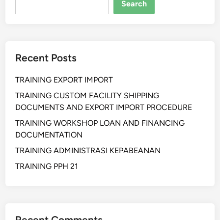
l
Search
M
y
o
C
d
h
u
a
Recent Posts
l
i
a
n
TRAINING EXPORT IMPORT
r
M
:
TRAINING CUSTOM FACILITY SHIPPING
o
S
DOCUMENTS AND EXPORT IMPORT PROCEDURE
d
o
e
TRAINING WORKSHOP LOAN AND FINANCING
l
r
DOCUMENTATION
u
n
TRAINING ADMINISTRASI KEPABEANAN
s
i
TRAINING PPH 21
F
l
e
k
Recent Comments