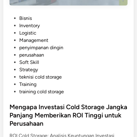
P
Bisnis
o
Inventory
s
Logistic
t
Management
e
penyimpanan dingin
d
perusahaan
i
Soft Skill
n
Strategy
teknisi cold storage
Training
training cold storage
Mengapa Investasi Cold Storage Jangka
Panjang Memberikan ROI Tinggi untuk
Perusahaan
ROI Cold Storage: Analisis Keuntungan Investasi