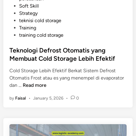
n
i
Soft Skill
a
t
n
Strategy
S
a
teknisi cold storage
a
s
Training
j
i
training cold storage
a
n
y
y
Teknologi Defrost Otomatis yang
a
a
Membuat Cold Storage Lebih Efektif
n
g
Cold Storage Lebih Efektif Berkat Sistem Defrost
H
Otomatis Frost atau es yang menempel di evaporator
a
T
dan …
Read more
r
e
u
by
Faisal
•
January 5, 2026
•
0
k
s
n
M
o
a
l
s
o
u
g