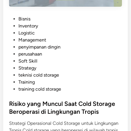
a
a
l
n
P
Bisnis
g
o
Inventory
a
s
Logistic
n
t
Management
y
e
penyimpanan dingin
a
d
perusahaan
n
i
Soft Skill
g
n
Strategy
W
teknisi cold storage
a
Training
j
training cold storage
i
b
Risiko yang Muncul Saat Cold Storage
D
Beroperasi di Lingkungan Tropis
i
p
Strategi Operasional Cold Storage untuk Lingkungan
e
Tropis Cold storage yang beroperasi di wilayah tropis