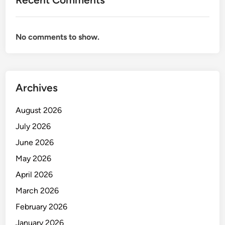
s
i
b
No comments to show.
e
l
u
n
t
Archives
u
k
August 2026
B
July 2026
i
June 2026
s
n
May 2026
i
April 2026
s
March 2026
y
a
February 2026
n
January 2026