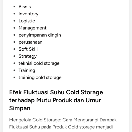
o
P
Bisnis
l
o
Inventory
d
s
Logistic
S
t
Management
t
e
penyimpanan dingin
o
d
perusahaan
r
i
Soft Skill
a
n
Strategy
g
teknisi cold storage
e
Training
J
training cold storage
a
n
Efek Fluktuasi Suhu Cold Storage
g
terhadap Mutu Produk dan Umur
k
a
Simpan
P
Mengelola Cold Storage: Cara Mengurangi Dampak
a
Fluktuasi Suhu pada Produk Cold storage menjadi
n