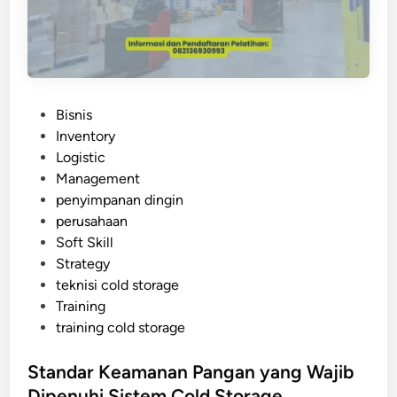
n
o
t
l
u
d
P
S
r
t
o
P
Bisnis
o
d
o
Inventory
r
u
s
Logistic
a
k
t
Management
g
d
e
penyimpanan dingin
e
a
d
perusahaan
I
n
i
Soft Skill
n
U
n
Strategy
d
m
teknisi cold storage
u
u
Training
s
r
training cold storage
t
S
r
i
Standar Keamanan Pangan yang Wajib
i
m
Dipenuhi Sistem Cold Storage
a