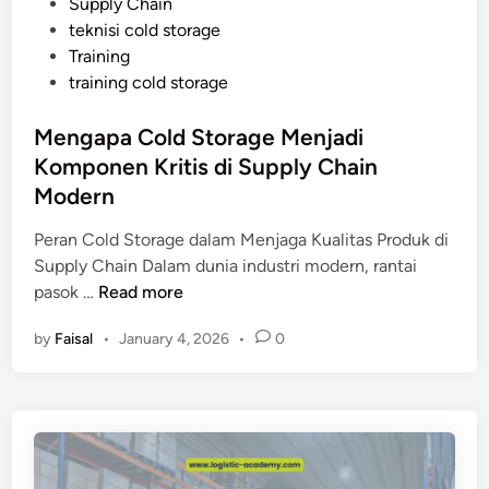
Supply Chain
n
teknisi cold storage
g
Training
M
training cold storage
e
m
Mengapa Cold Storage Menjadi
b
Komponen Kritis di Supply Chain
u
a
Modern
t
Peran Cold Storage dalam Menjaga Kualitas Produk di
C
Supply Chain Dalam dunia industri modern, rantai
o
M
pasok …
Read more
l
e
d
by
Faisal
•
January 4, 2026
•
0
n
S
g
t
a
o
p
r
a
a
C
g