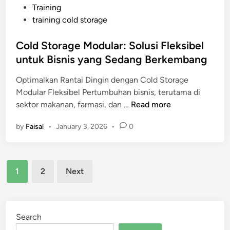
Training
m
training cold storage
p
o
Cold Storage Modular: Solusi Fleksibel
n
untuk Bisnis yang Sedang Berkembang
e
n
Optimalkan Rantai Dingin dengan Cold Storage
K
Modular Fleksibel Pertumbuhan bisnis, terutama di
r
C
sektor makanan, farmasi, dan …
Read more
i
o
t
by
Faisal
•
January 3, 2026
•
0
l
i
d
s
S
d
Posts
t
i
1
2
Next
o
pagination
S
r
u
a
p
g
Search
p
e