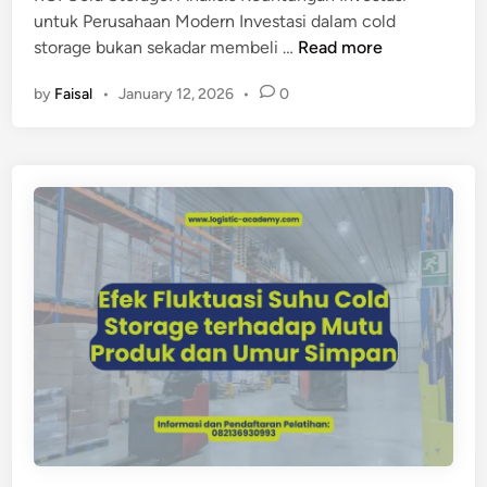
untuk Perusahaan Modern Investasi dalam cold
M
storage bukan sekadar membeli …
Read more
e
by
Faisal
•
January 12, 2026
•
0
n
g
a
p
a
I
n
v
e
s
t
a
s
i
C