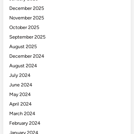
g
December 2025
S
e
November 2025
d
October 2025
a
September 2025
n
g
August 2025
B
December 2024
e
August 2024
r
k
July 2024
e
June 2024
m
May 2024
b
a
April 2024
n
March 2024
g
February 2024
January 2024