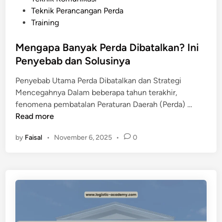
r
Teknik Perancangan Perda
d
Training
a
y
Mengapa Banyak Perda Dibatalkan? Ini
a
Penyebab dan Solusinya
n
g
Penyebab Utama Perda Dibatalkan dan Strategi
J
Mencegahnya Dalam beberapa tahun terakhir,
e
M
fenomena pembatalan Peraturan Daerah (Perda) …
l
e
Read more
a
n
s
by
Faisal
•
November 6, 2025
•
0
g
d
a
a
p
n
a
T
B
i
a
d
n
a