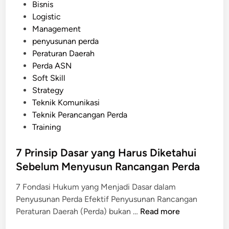
P
Bisnis
m
e
o
Logistic
H
r
s
Management
a
n
t
penyusunan perda
r
e
Peraturan Daerah
m
d
Perda ASN
o
i
Soft Skill
n
n
Strategy
i
Teknik Komunikasi
s
Teknik Perancangan Perda
a
Training
s
i
7 Prinsip Dasar yang Harus Diketahui
R
Sebelum Menyusun Rancangan Perda
a
n
7 Fondasi Hukum yang Menjadi Dasar dalam
c
Penyusunan Perda Efektif Penyusunan Rancangan
a
7
Peraturan Daerah (Perda) bukan …
Read more
n
P
g