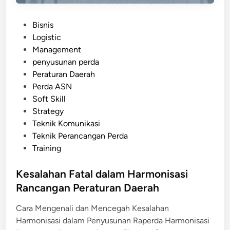
l
n
a
P
P
Bisnis
m
e
o
Logistic
P
r
s
Management
r
d
t
penyusunan perda
o
a
e
Peraturan Daerah
s
d
Perda ASN
e
i
Soft Skill
s
n
Strategy
P
Teknik Komunikasi
e
Teknik Perancangan Perda
r
Training
a
n
Kesalahan Fatal dalam Harmonisasi
c
Rancangan Peraturan Daerah
a
n
Cara Mengenali dan Mencegah Kesalahan
g
Harmonisasi dalam Penyusunan Raperda Harmonisasi
a