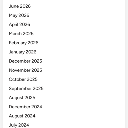
e
June 2026
n
y
May 2026
u
April 2026
s
March 2026
u
n
February 2026
R
January 2026
a
December 2025
n
c
November 2025
a
October 2025
n
September 2025
g
a
August 2025
n
December 2024
P
August 2024
e
r
July 2024