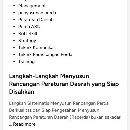
s
Management
e
t
penyusunan perda
g
e
Peraturan Daerah
u
d
Perda ASN
l
i
Soft Skill
a
n
Strategy
s
Teknik Komunikasi
i
Teknik Perancangan Perda
(
Training
R
I
Langkah-Langkah Menyusun
A
Rancangan Peraturan Daerah yang Siap
)
d
Disahkan
a
Langkah Sistematis Menyusun Rancangan Perda
l
Berkualitas dan Siap Pengesahan Menyusun
a
Rancangan Peraturan Daerah (Raperda) bukan sekadar
m
L
…
Read more
P