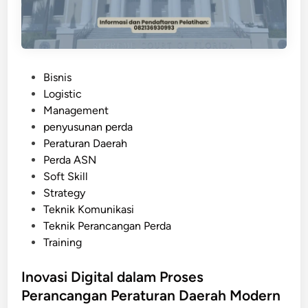
s
b
i
a
d
t
a
k
n
P
Bisnis
a
P
o
Logistic
n
e
s
Management
P
m
t
penyusunan perda
a
b
e
Peraturan Daerah
r
a
d
Perda ASN
t
n
i
Soft Skill
i
g
n
Strategy
s
u
Teknik Komunikasi
i
n
Teknik Perancangan Perda
p
a
Training
a
n
s
Inovasi Digital dalam Proses
i
Perancangan Peraturan Daerah Modern
P