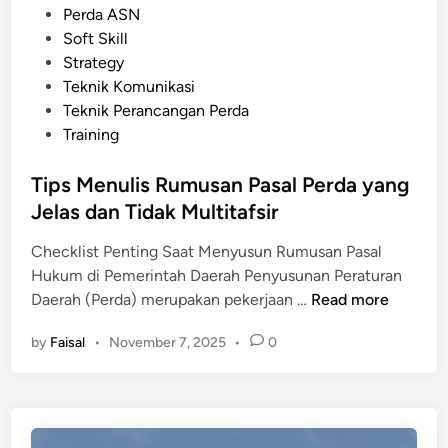
s
d
Perda ASN
a
a
i
Soft Skill
h
h
n
Strategy
s
k
Teknik Komunikasi
e
a
Teknik Perancangan Perda
b
n
Training
a
g
Tips Menulis Rumusan Pasal Perda yang
a
Jelas dan Tidak Multitafsir
i
A
Checklist Penting Saat Menyusun Rumusan Pasal
l
Hukum di Pemerintah Daerah Penyusunan Peraturan
a
T
Daerah (Perda) merupakan pekerjaan …
Read more
t
i
P
by
Faisal
•
November 7, 2025
•
0
p
e
s
n
M
g
e
u
n