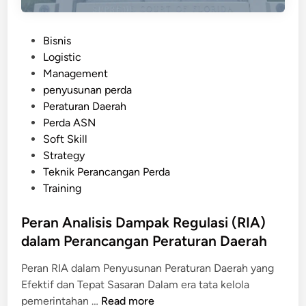
P
Bisnis
o
Logistic
s
Management
t
penyusunan perda
e
Peraturan Daerah
d
Perda ASN
i
Soft Skill
n
Strategy
Teknik Perancangan Perda
Training
Peran Analisis Dampak Regulasi (RIA)
dalam Perancangan Peraturan Daerah
Peran RIA dalam Penyusunan Peraturan Daerah yang
Efektif dan Tepat Sasaran Dalam era tata kelola
P
pemerintahan …
Read more