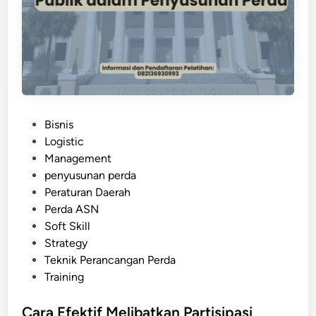
a
i
t
n
P
y
e
a
r
a
t
P
Bisnis
u
o
Logistic
r
s
Management
a
t
penyusunan perda
n
e
Peraturan Daerah
D
d
Perda ASN
a
i
Soft Skill
e
n
Strategy
r
Teknik Perancangan Perda
a
Training
h
y
Cara Efektif Melibatkan Partisipasi
a