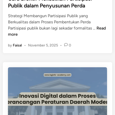
Publik dalam Penyusunan Perda
n
g
Strategi Membangun Partisipasi Publik yang
M
Berkualitas dalam Proses Pembentukan Perda
e
C
Partisipasi publik bukan lagi sekadar formalitas …
Read
n
a
more
d
r
u
by
Faisal
•
November 5, 2025
•
0
a
k
E
u
f
n
e
g
k
I
t
n
i
v
f
e
M
s
e
t
l
a
i