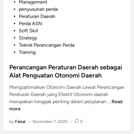
s
Management
s
D
t
penyusunan perda
u
a
e
Peraturan Daerah
n
e
d
Perda ASN
R
r
i
Soft Skill
a
a
n
Strategy
n
h
Teknik Perancangan Perda
c
Training
a
n
Perancangan Peraturan Daerah sebagai
g
Alat Penguatan Otonomi Daerah
a
n
Mengoptimalkan Otonomi Daerah Lewat Perancangan
P
Peraturan Daerah yang Efektif Otonomi daerah
e
P
merupakan tonggak penting dalam perjalanan …
Read
r
e
more
a
r
t
by
Faisal
•
November 7, 2025
•
0
a
u
n
r