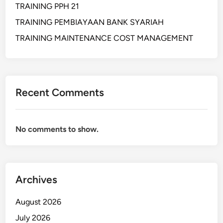
TRAINING PPH 21
s
TRAINING PEMBIAYAAN BANK SYARIAH
D
i
TRAINING MAINTENANCE COST MANAGEMENT
k
e
t
a
Recent Comments
h
u
i
No comments to show.
S
e
b
e
l
Archives
u
m
August 2026
M
July 2026