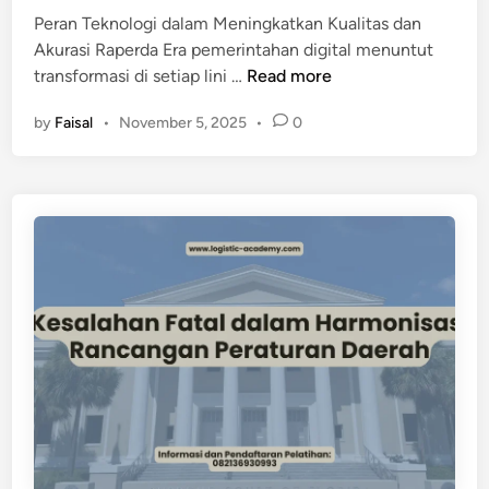
u
Peran Teknologi dalam Meningkatkan Kualitas dan
b
Akurasi Raperda Era pemerintahan digital menuntut
l
I
transformasi di setiap lini …
Read more
i
n
k
by
Faisal
•
November 5, 2025
•
0
o
d
v
a
a
l
s
a
i
m
D
P
i
e
g
n
i
y
t
u
a
s
l
u
d
n
a
a