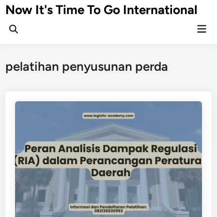
Skip
Now It's Time To Go International
to
Mai
content
Men
pelatihan penyusunan perda