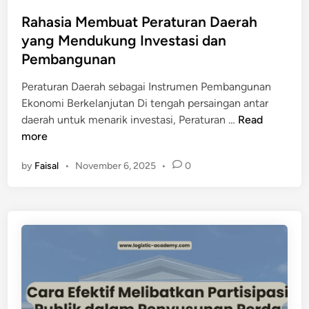
I
Rahasia Membuat Peraturan Daerah
n
yang Mendukung Investasi dan
i
P
Pembangunan
e
Peraturan Daerah sebagai Instrumen Pembangunan
n
Ekonomi Berkelanjutan Di tengah persaingan antar
y
R
daerah untuk menarik investasi, Peraturan …
Read
e
a
more
b
h
a
by
Faisal
•
November 6, 2025
•
0
a
b
s
d
i
a
a
n
M
S
e
o
m
l
b
u
u
s