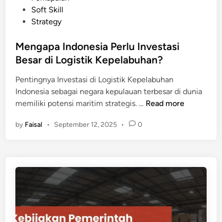
d
Soft Skill
a
i
Strategy
b
n
u
Mengapa Indonesia Perlu Investasi
h
Besar di Logistik Kepelabuhan?
a
n
Pentingnya Investasi di Logistik Kepelabuhan
d
Indonesia sebagai negara kepulauan terbesar di dunia
i
M
memiliki potensi maritim strategis. …
Read more
J
e
e
by
Faisal
•
September 12, 2025
•
0
n
p
g
a
a
n
p
g
a
d
I
a
n
n
d
B
o