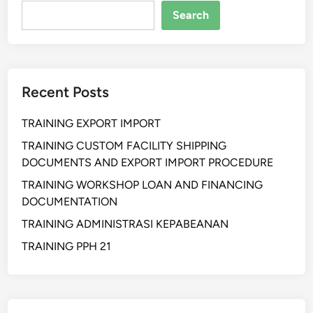
o
t
Search
g
l
i
e
s
n
t
e
Recent Posts
i
c
k
k
TRAINING EXPORT IMPORT
K
P
e
TRAINING CUSTOM FACILITY SHIPPING
e
p
DOCUMENTS AND EXPORT IMPORT PROCEDURE
l
e
a
TRAINING WORKSHOP LOAN AND FINANCING
l
b
DOCUMENTATION
a
u
TRAINING ADMINISTRASI KEPABEANAN
b
h
u
TRAINING PPH 21
a
h
n
a
n
N