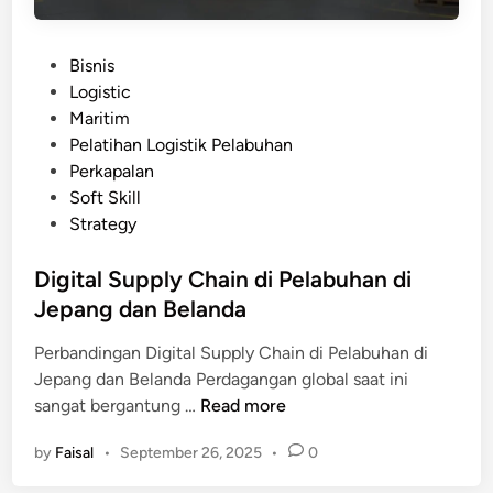
P
Bisnis
o
Logistic
s
Maritim
t
Pelatihan Logistik Pelabuhan
e
Perkapalan
d
Soft Skill
i
Strategy
n
Digital Supply Chain di Pelabuhan di
Jepang dan Belanda
Perbandingan Digital Supply Chain di Pelabuhan di
Jepang dan Belanda Perdagangan global saat ini
D
sangat bergantung …
Read more
i
by
Faisal
•
September 26, 2025
•
0
g
i