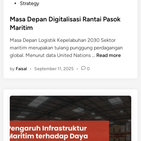
i
Strategy
t
n
u
Masa Depan Digitalisasi Rantai Pasok
k
Maritim
I
n
Masa Depan Logistik Kepelabuhan 2030 Sektor
d
maritim merupakan tulang punggung perdagangan
o
M
global. Menurut data United Nations …
Read more
n
a
e
by
Faisal
•
September 11, 2025
•
0
s
s
a
i
D
a
e
p
a
n
D
i
g