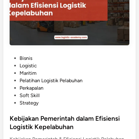
e
n
l
e
a
s
n
i
d
a
a
P
e
P
Bisnis
r
o
Logistic
l
s
Maritim
u
t
Pelatihan Logistik Pelabuhan
I
e
Perkapalan
n
d
Soft Skill
v
i
Strategy
e
n
s
Kebijakan Pemerintah dalam Efisiensi
t
Logistik Kepelabuhan
a
s