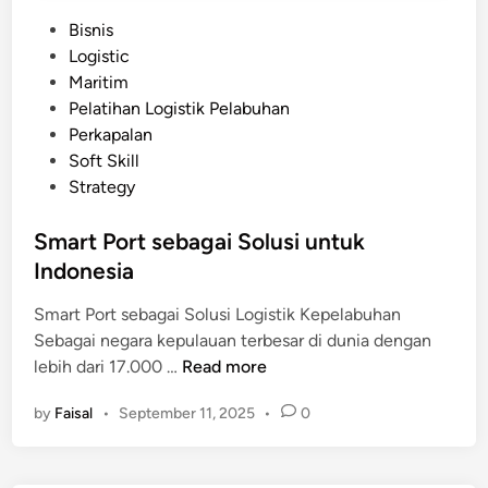
a
e
P
Bisnis
h
l
o
Logistic
d
a
s
Maritim
a
b
t
Pelatihan Logistik Pelabuhan
l
u
e
Perkapalan
a
h
d
Soft Skill
m
a
i
Strategy
E
n
n
f
?
Smart Port sebagai Solusi untuk
i
Indonesia
s
i
Smart Port sebagai Solusi Logistik Kepelabuhan
e
Sebagai negara kepulauan terbesar di dunia dengan
n
S
lebih dari 17.000 …
Read more
s
m
i
by
Faisal
•
September 11, 2025
•
0
a
L
r
o
t
g