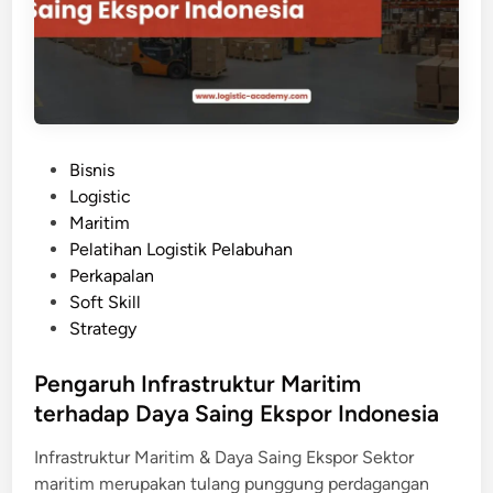
i
t
a
l
i
s
P
Bisnis
a
o
Logistic
s
s
Maritim
i
t
Pelatihan Logistik Pelabuhan
R
e
Perkapalan
a
d
Soft Skill
n
i
Strategy
t
n
a
Pengaruh Infrastruktur Maritim
i
terhadap Daya Saing Ekspor Indonesia
P
a
Infrastruktur Maritim & Daya Saing Ekspor Sektor
s
maritim merupakan tulang punggung perdagangan
o