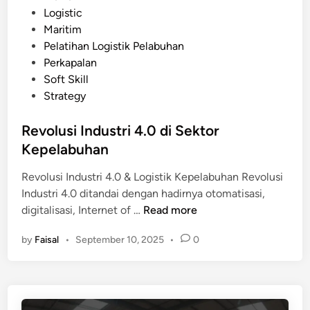
o
Logistic
u
s
Maritim
r
t
Pelatihan Logistik Pelabuhan
M
e
Perkapalan
a
d
Soft Skill
r
i
Strategy
i
n
t
Revolusi Industri 4.0 di Sektor
i
Kepelabuhan
m
t
Revolusi Industri 4.0 & Logistik Kepelabuhan Revolusi
e
Industri 4.0 ditandai dengan hadirnya otomatisasi,
r
R
digitalisasi, Internet of …
Read more
h
e
a
by
Faisal
•
September 10, 2025
•
0
v
d
o
a
l
p
u
D
s