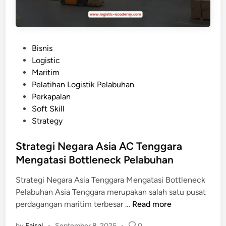
k
K
e
p
P
Bisnis
e
o
Logistic
l
s
Maritim
a
t
Pelatihan Logistik Pelabuhan
b
e
Perkapalan
u
d
Soft Skill
h
i
Strategy
a
n
n
Strategi Negara Asia AC Tenggara
I
Mengatasi Bottleneck Pelabuhan
n
d
Strategi Negara Asia Tenggara Mengatasi Bottleneck
o
Pelabuhan Asia Tenggara merupakan salah satu pusat
n
S
perdagangan maritim terbesar …
Read more
e
t
s
by
Faisal
•
September 8, 2025
•
0