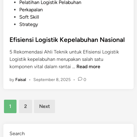
t
Pelatihan Logistik Pelabuhan
e
e
Perkapalan
n
d
Soft Skill
g
i
Strategy
g
n
a
Efisiensi Logistik Kepelabuhan Nasional
r
a
5 Rekomendasi Ahli Teknik untuk Efisiensi Logistik
M
Logistik kepelabuhan merupakan salah satu
e
E
komponen vital dalam rantai …
Read more
n
f
g
by
Faisal
•
September 8, 2025
•
0
i
a
s
t
i
a
Posts
e
1
2
Next
s
n
pagination
i
s
B
i
o
L
Search
t