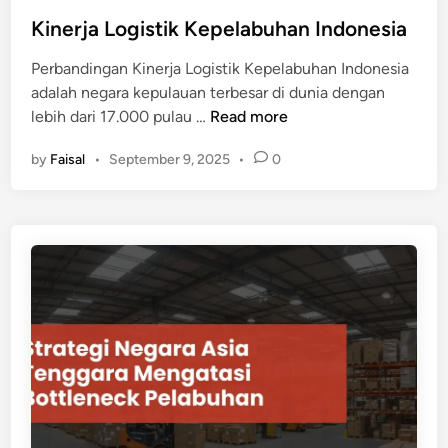
n
o
e
Kinerja Logistik Kepelabuhan Indonesia
r
s
K
i
Perbandingan Kinerja Logistik Kepelabuhan Indonesia
e
a
adalah negara kepulauan terbesar di dunia dengan
p
K
lebih dari 17.000 pulau …
Read more
e
i
l
by
Faisal
•
September 9, 2025
•
0
n
a
e
b
r
u
j
h
a
a
L
n
o
g
i
s
t
i