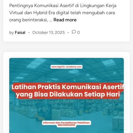
u
Pentingnya Komunikasi Asertif di Lingkungan Kerja
n
Virtual dan Hybrid Era digital telah mengubah cara
i
K
orang berinteraksi, …
Read more
k
o
a
by
Faisal
•
October 13, 2025
•
0
m
s
u
i
n
A
i
s
k
e
a
r
s
t
i
i
A
f
s
e
r
t
i