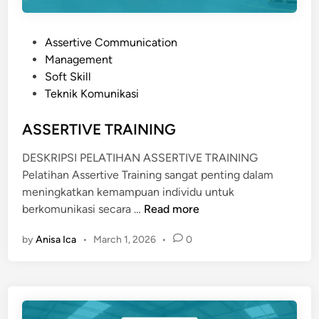
P
Assertive Communication
o
Management
s
Soft Skill
t
Teknik Komunikasi
e
d
ASSERTIVE TRAINING
i
DESKRIPSI PELATIHAN ASSERTIVE TRAINING
n
Pelatihan Assertive Training sangat penting dalam
meningkatkan kemampuan individu untuk
A
berkomunikasi secara …
Read more
S
by
Anisa Ica
•
March 1, 2026
•
0
S
E
R
T
I