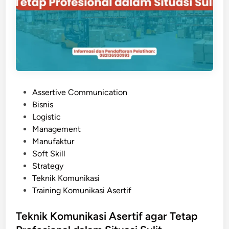
E
m
f
u
e
n
k
i
t
k
i
a
f
s
?
P
Assertive Communication
i
o
Bisnis
A
s
Logistic
s
t
Management
e
e
Manufaktur
r
d
Soft Skill
t
i
Strategy
i
n
Teknik Komunikasi
f
Training Komunikasi Asertif
M
e
Teknik Komunikasi Asertif agar Tetap
m