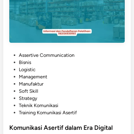
a
n
g
S
u
k
s
P
Assertive Communication
e
o
Bisnis
s
s
Logistic
B
t
Management
e
e
Manufaktur
r
d
Soft Skill
k
i
Strategy
a
n
Teknik Komunikasi
t
Training Komunikasi Asertif
K
o
Komunikasi Asertif dalam Era Digital
m