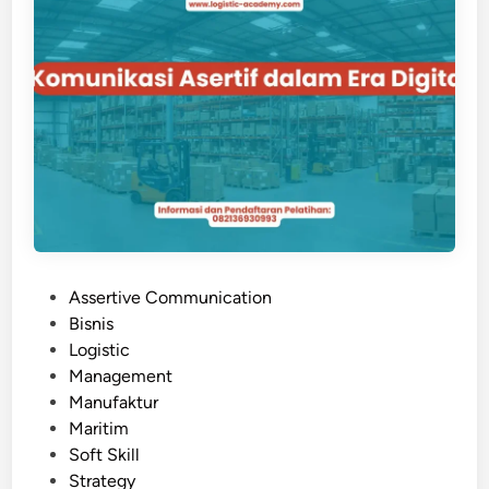
V
E
T
R
A
I
N
I
N
G
P
Assertive Communication
o
Bisnis
s
Logistic
t
Management
e
Manufaktur
d
Maritim
i
Soft Skill
n
Strategy