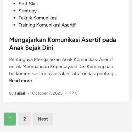
d
Soft Skill
e
i
Strategy
n
n
Teknik Komunikasi
i
Training Komunikasi Asertif
n
g
Mengajarkan Komunikasi Asertif pada
k
Anak Sejak Dini
a
t
Pentingnya Mengajarkan Anak Komunikasi Asertif
k
untuk Membangun Kepercayaan Diri Kemampuan
a
M
berkomunikasi menjadi salah satu fondasi penting …
n
e
Read more
P
n
r
by
Faisal
•
October 7, 2025
•
0
g
o
a
d
j
u
Posts
a
k
1
2
Next
r
pagination
t
k