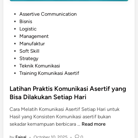
f
d
P
Assertive Communication
a
o
Bisnis
l
s
Logistic
a
t
Management
m
e
Manufaktur
E
d
Soft Skill
r
i
Strategy
a
n
Teknik Komunikasi
D
Training Komunikasi Asertif
i
g
Latihan Praktis Komunikasi Asertif yang
i
Bisa Dilakukan Setiap Hari
t
a
Cara Melatih Komunikasi Asertif Setiap Hari untuk
l
Hasil yang Konsisten Komunikasi asertif bukan
L
sekadar kemampuan berbicara …
Read more
a
by
Faisal
•
October 10, 2025
•
0