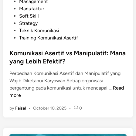
t
Management
a
e
Manufaktur
s
d
Soft Skill
i
i
Strategy
A
n
Teknik Komunikasi
s
Training Komunikasi Asertif
e
r
Komunikasi Asertif vs Manipulatif: Mana
t
yang Lebih Efektif?
i
f
Perbedaan Komunikasi Asertif dan Manipulatif yang
y
Wajib Diketahui Karyawan Setiap organisasi
a
K
bergantung pada komunikasi untuk mencapai …
Read
n
o
more
g
m
B
by
Faisal
•
October 10, 2025
•
0
u
i
n
s
i
a
k
D