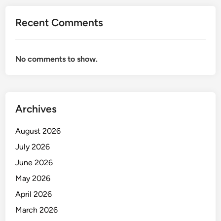
f
p
Recent Comments
a
d
a
No comments to show.
A
n
a
k
S
Archives
e
j
August 2026
a
July 2026
k
June 2026
D
i
May 2026
n
April 2026
i
March 2026