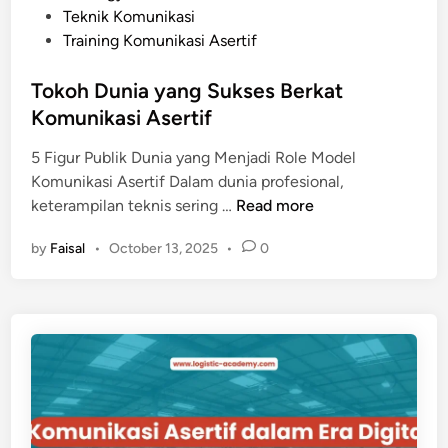
Teknik Komunikasi
Training Komunikasi Asertif
Tokoh Dunia yang Sukses Berkat
Komunikasi Asertif
5 Figur Publik Dunia yang Menjadi Role Model
Komunikasi Asertif Dalam dunia profesional,
T
keterampilan teknis sering …
Read more
o
by
Faisal
•
October 13, 2025
•
0
k
o
h
D
u
n
i
a
y