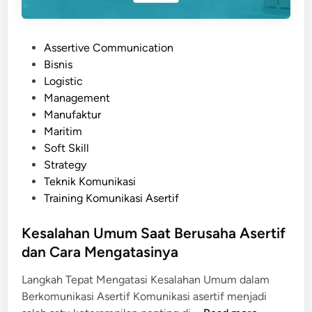
i
s
A
K
s
e
P
Assertive Communication
e
r
o
Bisnis
r
j
s
Logistic
t
a
t
Management
i
e
Manufaktur
f
d
Maritim
a
i
Soft Skill
g
n
Strategy
a
Teknik Komunikasi
r
Training Komunikasi Asertif
T
e
Kesalahan Umum Saat Berusaha Asertif
t
dan Cara Mengatasinya
a
p
Langkah Tepat Mengatasi Kesalahan Umum dalam
P
Berkomunikasi Asertif Komunikasi asertif menjadi
r