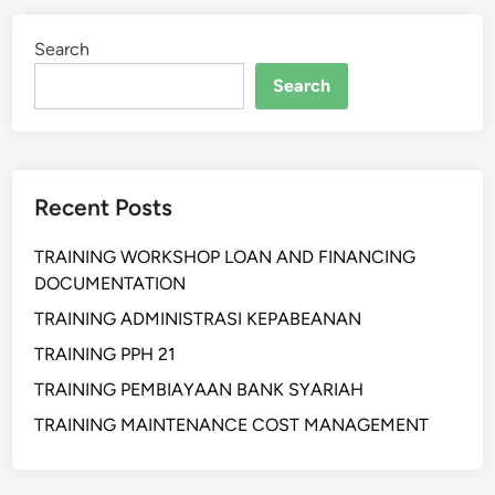
i
a
v
n
Search
i
K
t
Search
o
a
m
s
u
T
n
i
Recent Posts
i
m
k
TRAINING WORKSHOP LOAN AND FINANCING
a
DOCUMENTATION
s
i
TRAINING ADMINISTRASI KEPABEANAN
A
TRAINING PPH 21
s
TRAINING PEMBIAYAAN BANK SYARIAH
e
r
TRAINING MAINTENANCE COST MANAGEMENT
t
i