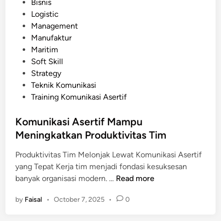
o
Bisnis
r
s
s
Logistic
u
i
t
Management
s
S
e
Manufaktur
a
u
d
Maritim
h
l
i
Soft Skill
a
i
n
Strategy
A
t
Teknik Komunikasi
s
Training Komunikasi Asertif
e
r
Komunikasi Asertif Mampu
t
Meningkatkan Produktivitas Tim
i
f
Produktivitas Tim Melonjak Lewat Komunikasi Asertif
d
yang Tepat Kerja tim menjadi fondasi kesuksesan
a
K
banyak organisasi modern. …
Read more
n
o
C
by
Faisal
•
October 7, 2025
•
0
m
a
u
r