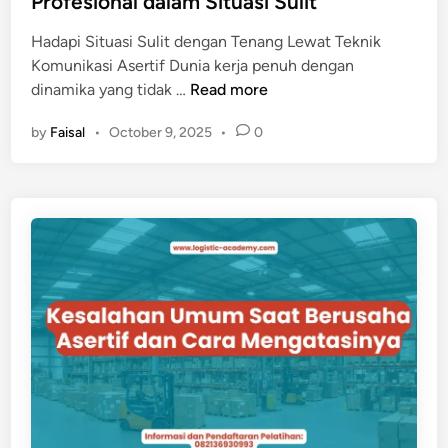
Profesional dalam Situasi Sulit
b
a
Hadapi Situasi Sulit dengan Tenang Lewat Teknik
n
Komunikasi Asertif Dunia kerja penuh dengan
t
T
dinamika yang tidak …
Read more
u
e
M
by
Faisal
•
October 9, 2025
•
0
k
e
n
n
i
g
k
u
K
r
o
a
m
n
u
g
n
i
i
S
k
t
a
r
s
e