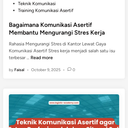
n
Teknik Komunikasi
a
Training Komunikasi Asertif
t
i
Bagaimana Komunikasi Asertif
f
Membantu Mengurangi Stres Kerja
:
M
Rahasia Mengurangi Stres di Kantor Lewat Gaya
a
Komunikasi Asertif Stres kerja menjadi salah satu isu
n
B
terbesar …
Read more
a
a
y
by
Faisal
•
October 9, 2025
•
0
g
a
a
n
i
g
m
L
a
e
n
b
a
i
K
h
o