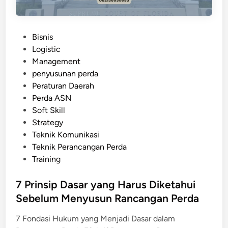
a
M
l
o
a
d
P
Bisnis
m
e
o
Logistic
H
r
s
Management
a
n
t
penyusunan perda
r
e
Peraturan Daerah
m
d
Perda ASN
o
i
Soft Skill
n
n
Strategy
i
Teknik Komunikasi
s
Teknik Perancangan Perda
a
Training
s
i
7 Prinsip Dasar yang Harus Diketahui
R
Sebelum Menyusun Rancangan Perda
a
n
7 Fondasi Hukum yang Menjadi Dasar dalam
c