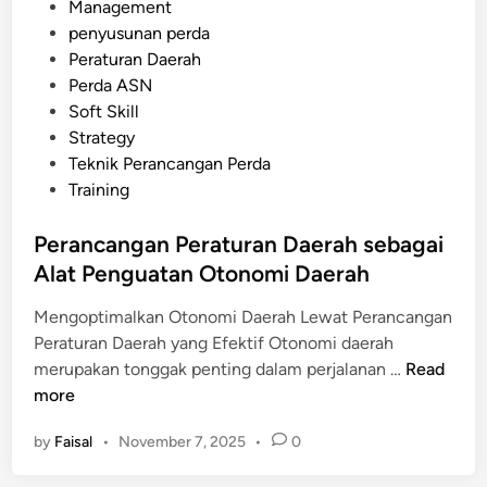
s
Management
s
D
t
penyusunan perda
u
a
e
Peraturan Daerah
n
e
d
Perda ASN
R
r
i
Soft Skill
a
a
n
Strategy
n
h
Teknik Perancangan Perda
c
Training
a
n
Perancangan Peraturan Daerah sebagai
g
Alat Penguatan Otonomi Daerah
a
n
Mengoptimalkan Otonomi Daerah Lewat Perancangan
P
Peraturan Daerah yang Efektif Otonomi daerah
e
P
merupakan tonggak penting dalam perjalanan …
Read
r
e
more
a
r
t
by
Faisal
•
November 7, 2025
•
0
a
u
n
r