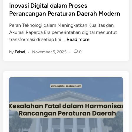
Inovasi Digital dalam Proses
i
Perancangan Peraturan Daerah Modern
P
u
Peran Teknologi dalam Meningkatkan Kualitas dan
b
Akurasi Raperda Era pemerintahan digital menuntut
l
I
transformasi di setiap lini …
Read more
i
n
k
by
Faisal
•
November 5, 2025
•
0
o
d
v
a
a
l
s
a
i
m
D
P
i
e
g
n
i
y
t
u
a
s
l