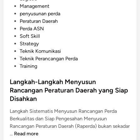
s
Management
e
t
penyusunan perda
g
e
Peraturan Daerah
u
d
Perda ASN
l
i
Soft Skill
a
n
Strategy
s
Teknik Komunikasi
i
Teknik Perancangan Perda
(
Training
R
I
Langkah-Langkah Menyusun
A
Rancangan Peraturan Daerah yang Siap
)
d
Disahkan
a
Langkah Sistematis Menyusun Rancangan Perda
l
Berkualitas dan Siap Pengesahan Menyusun
a
Rancangan Peraturan Daerah (Raperda) bukan sekadar
m
L
…
Read more
P