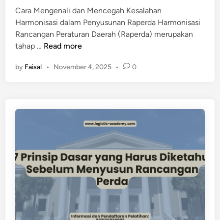
n
Cara Mengenali dan Mencegah Kesalahan
g
Harmonisasi dalam Penyusunan Raperda Harmonisasi
a
Rancangan Peraturan Daerah (Raperda) merupakan
n
K
tahap …
Read more
P
e
e
by
Faisal
•
November 4, 2025
•
0
s
r
a
a
l
t
a
u
h
r
a
a
n
n
F
D
a
a
t
e
a
r
l
a
d
h