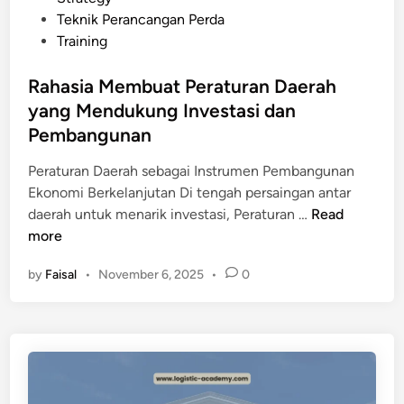
r
Teknik Perancangan Perda
d
Training
a
y
Rahasia Membuat Peraturan Daerah
a
yang Mendukung Investasi dan
n
g
Pembangunan
J
Peraturan Daerah sebagai Instrumen Pembangunan
e
Ekonomi Berkelanjutan Di tengah persaingan antar
l
R
daerah untuk menarik investasi, Peraturan …
Read
a
a
more
s
h
d
by
Faisal
•
November 6, 2025
•
0
a
a
s
n
i
T
a
i
M
d
e
a