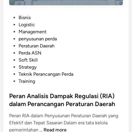
P
Bisnis
o
Logistic
s
Management
t
penyusunan perda
e
Peraturan Daerah
d
Perda ASN
i
Soft Skill
n
Strategy
Teknik Perancangan Perda
Training
Peran Analisis Dampak Regulasi (RIA)
dalam Perancangan Peraturan Daerah
Peran RIA dalam Penyusunan Peraturan Daerah yang
Efektif dan Tepat Sasaran Dalam era tata kelola
P
pemerintahan …
Read more