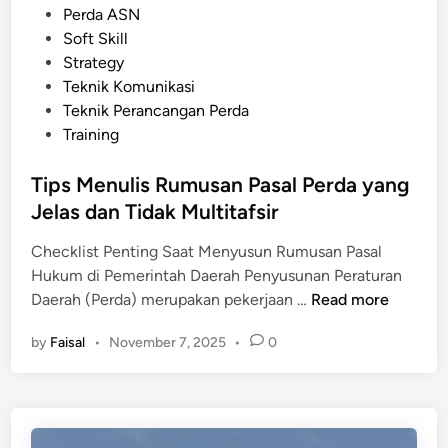
s
d
Perda ASN
a
a
i
Soft Skill
h
h
n
Strategy
s
k
Teknik Komunikasi
e
a
Teknik Perancangan Perda
b
n
Training
a
g
Tips Menulis Rumusan Pasal Perda yang
a
Jelas dan Tidak Multitafsir
i
A
Checklist Penting Saat Menyusun Rumusan Pasal
l
Hukum di Pemerintah Daerah Penyusunan Peraturan
a
T
Daerah (Perda) merupakan pekerjaan …
Read more
t
i
P
by
Faisal
•
November 7, 2025
•
0
p
e
s
n
M
g
e
u
n