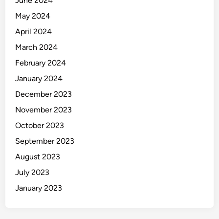
June 2024
t
May 2024
u
r
April 2024
H
March 2024
u
February 2024
k
u
January 2024
m
December 2023
November 2023
October 2023
September 2023
August 2023
July 2023
January 2023