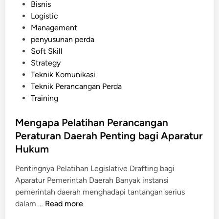
P
Bisnis
a
h
o
Logistic
r
s
Management
u
t
penyusunan perda
s
e
Soft Skill
D
d
Strategy
i
i
Teknik Komunikasi
k
n
Teknik Perancangan Perda
e
Training
t
a
Mengapa Pelatihan Perancangan
h
Peraturan Daerah Penting bagi Aparatur
u
i
Hukum
S
Pentingnya Pelatihan Legislative Drafting bagi
e
Aparatur Pemerintah Daerah Banyak instansi
b
pemerintah daerah menghadapi tantangan serius
e
M
dalam …
Read more
l
e
u