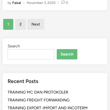
by
Faisal
•
November 3, 2025
•
0
n
m
g
M
a
e
Posts
p
n
1
2
Next
a
y
pagination
P
u
e
s
l
Search
u
a
n
Search
t
R
i
a
h
n
a
c
Recent Posts
n
a
P
n
TRAINING MC DAN PROTOKOLER
e
g
r
a
TRAINING FREIGHT FORWARDING
a
n
TRAINING EXPORT-IMPORT AND INCOTERM
n