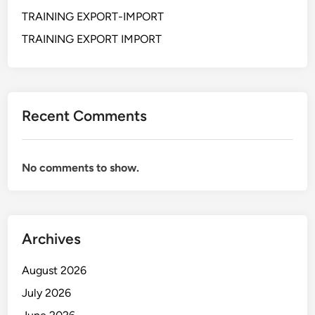
P
TRAINING EXPORT-IMPORT
c
e
a
r
TRAINING EXPORT IMPORT
n
d
g
a
a
n
Recent Comments
P
e
r
No comments to show.
a
t
u
r
a
Archives
n
D
August 2026
a
July 2026
e