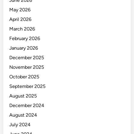
June 2026
r
a
May 2026
h
April 2026
P
March 2026
e
n
February 2026
t
January 2026
i
December 2025
n
g
November 2025
b
October 2025
a
September 2025
g
i
August 2025
A
December 2024
p
August 2024
a
r
July 2024
a