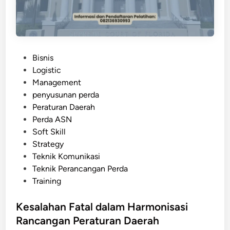
u
d
n
a
a
l
n
a
P
P
Bisnis
m
e
o
Logistic
P
r
s
Management
r
d
t
penyusunan perda
o
a
e
Peraturan Daerah
s
d
Perda ASN
e
i
Soft Skill
s
n
Strategy
P
Teknik Komunikasi
e
Teknik Perancangan Perda
r
Training
a
n
Kesalahan Fatal dalam Harmonisasi
c
Rancangan Peraturan Daerah
a