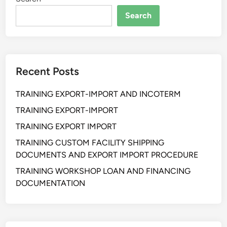
o
a
D
Search
l
a
i
s
n
a
g
r
Recent Posts
B
e
TRAINING EXPORT-IMPORT AND INCOTERM
r
p
TRAINING EXPORT-IMPORT
e
TRAINING EXPORT IMPORT
n
TRAINING CUSTOM FACILITY SHIPPING
g
DOCUMENTS AND EXPORT IMPORT PROCEDURE
a
r
TRAINING WORKSHOP LOAN AND FINANCING
u
DOCUMENTATION
h
d
a