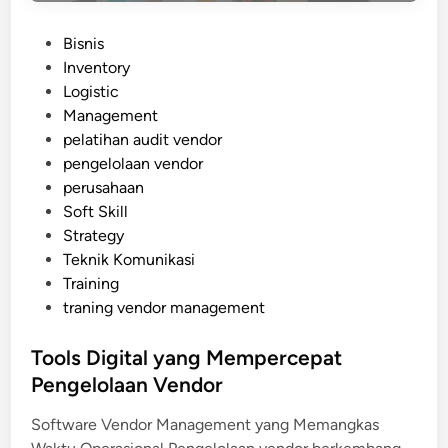
n
P
Bisnis
a
o
Inventory
g
s
Logistic
e
t
Management
m
e
pelatihan audit vendor
e
d
pengelolaan vendor
n
i
perusahaan
t
n
Soft Skill
P
Strategy
r
Teknik Komunikasi
o
Training
a
traning vendor management
k
t
Tools Digital yang Mempercepat
i
Pengelolaan Vendor
f
t
Software Vendor Management yang Memangkas
e