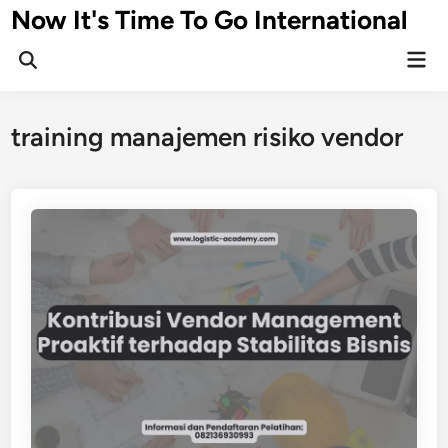
Skip
Now It's Time To Go International
to
Mai
content
Men
training manajemen risiko vendor