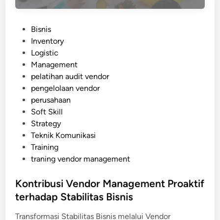
P
Bisnis
o
Inventory
s
Logistic
t
Management
e
pelatihan audit vendor
d
pengelolaan vendor
i
perusahaan
n
Soft Skill
Strategy
Teknik Komunikasi
Training
traning vendor management
Kontribusi Vendor Management Proaktif
terhadap Stabilitas Bisnis
Transformasi Stabilitas Bisnis melalui Vendor