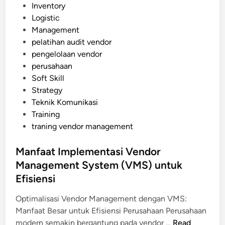
o
Inventory
n
s
Logistic
t
t
Management
d
e
pelatihan audit vendor
a
d
pengelolaan vendor
l
i
perusahaan
a
n
Soft Skill
m
Strategy
T
Teknik Komunikasi
r
Training
a
traning vendor management
n
s
Manfaat Implementasi Vendor
f
Management System (VMS) untuk
o
r
Efisiensi
m
Optimalisasi Vendor Management dengan VMS:
a
Manfaat Besar untuk Efisiensi Perusahaan Perusahaan
s
M
modern semakin bergantung pada vendor …
Read
i