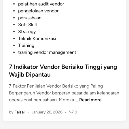
e
e
pelatihan audit vendor
a
r
d
pengelolaan vendor
l
n
i
perusahaan
a
n
Soft Skill
h
Strategy
T
Teknik Komunikasi
a
Training
n
traning vendor management
p
a
7 Indikator Vendor Berisiko Tinggi yang
M
Wajib Dipantau
e
n
7 Faktor Penilaian Vendor Berisiko yang Paling
g
Berpengaruh Vendor berperan besar dalam kelancaran
g
7
operasional perusahaan. Mereka …
Read more
a
I
n
by
Faisal
•
January 26, 2026
•
0
n
g
d
g
i