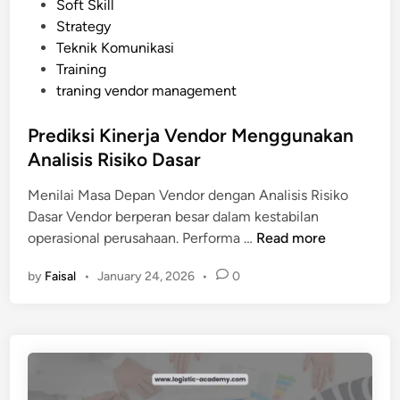
n
Soft Skill
a
Strategy
n
Teknik Komunikasi
g
Training
S
traning vendor management
e
r
Prediksi Kinerja Vendor Menggunakan
i
Analisis Risiko Dasar
n
g
Menilai Masa Depan Vendor dengan Analisis Risiko
T
Dasar Vendor berperan besar dalam kestabilan
e
P
operasional perusahaan. Performa …
Read more
l
r
a
by
Faisal
•
January 24, 2026
•
0
e
t
d
P
i
e
k
n
s
g
i
i