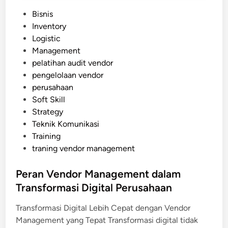
m
n
P
Bisnis
p
i
o
Inventory
e
s
s
Logistic
r
t
Management
c
e
pelatihan audit vendor
e
d
pengelolaan vendor
p
i
perusahaan
a
n
Soft Skill
t
Strategy
P
Teknik Komunikasi
e
Training
n
traning vendor management
g
e
Peran Vendor Management dalam
l
Transformasi Digital Perusahaan
o
l
Transformasi Digital Lebih Cepat dengan Vendor
a
Management yang Tepat Transformasi digital tidak
a