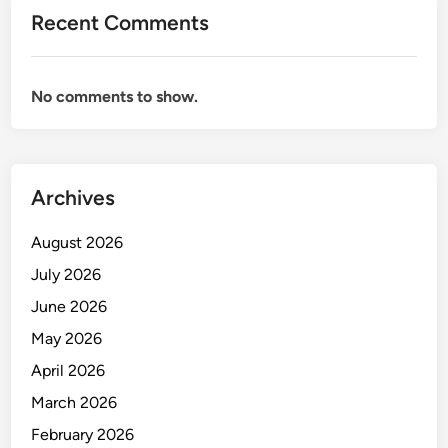
l
Recent Comments
a
m
M
No comments to show.
e
n
g
u
k
Archives
u
r
August 2026
K
July 2026
i
June 2026
n
e
May 2026
r
April 2026
j
March 2026
a
February 2026