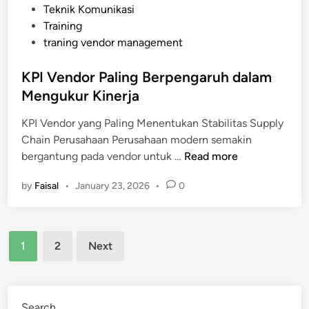
Teknik Komunikasi
n
Training
a
traning vendor management
k
a
KPI Vendor Paling Berpengaruh dalam
n
Mengukur Kinerja
A
n
KPI Vendor yang Paling Menentukan Stabilitas Supply
a
Chain Perusahaan Perusahaan modern semakin
l
K
bergantung pada vendor untuk …
Read more
i
P
s
by
Faisal
•
January 23, 2026
•
0
I
i
V
s
e
R
Posts
n
i
1
2
Next
d
pagination
s
o
i
r
k
P
Search