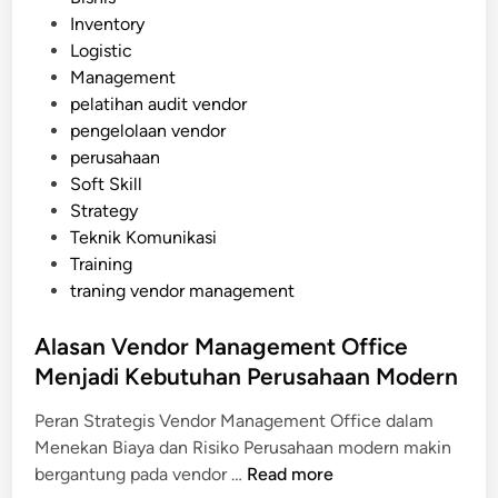
V
o
Inventory
e
s
Logistic
n
t
Management
d
e
pelatihan audit vendor
o
d
pengelolaan vendor
r
i
perusahaan
M
n
Soft Skill
a
Strategy
n
Teknik Komunikasi
a
Training
g
traning vendor management
e
m
Alasan Vendor Management Office
e
Menjadi Kebutuhan Perusahaan Modern
n
t
Peran Strategis Vendor Management Office dalam
S
Menekan Biaya dan Risiko Perusahaan modern makin
y
A
bergantung pada vendor …
Read more
s