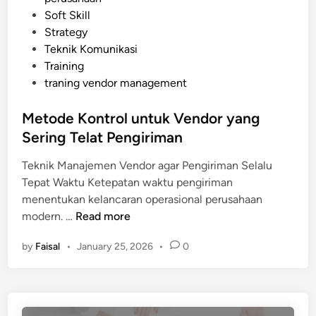
o
i
Soft Skill
T
n
Strategy
i
Teknik Komunikasi
n
Training
g
traning vendor management
g
i
Metode Kontrol untuk Vendor yang
y
Sering Telat Pengiriman
a
n
Teknik Manajemen Vendor agar Pengiriman Selalu
g
Tepat Waktu Ketepatan waktu pengiriman
W
menentukan kelancaran operasional perusahaan
a
M
modern. …
Read more
j
e
i
by
Faisal
•
January 25, 2026
•
0
t
b
o
D
d
i
e
p