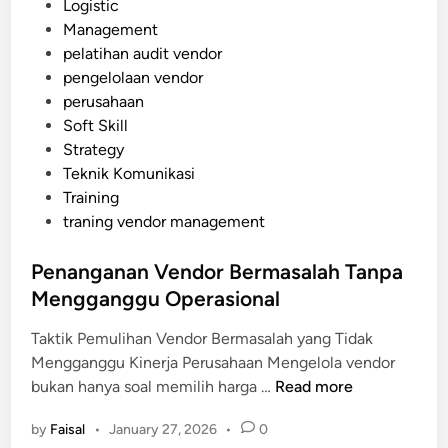
s
Logistic
n
n
t
Management
t
s
e
pelatihan audit vendor
O
i
d
pengelolaan vendor
f
i
perusahaan
f
n
Soft Skill
i
Strategy
c
Teknik Komunikasi
e
Training
M
traning vendor management
e
n
Penanganan Vendor Bermasalah Tanpa
j
Mengganggu Operasional
a
d
Taktik Pemulihan Vendor Bermasalah yang Tidak
i
Mengganggu Kinerja Perusahaan Mengelola vendor
K
P
bukan hanya soal memilih harga …
Read more
e
e
b
by
Faisal
•
January 27, 2026
•
0
n
u