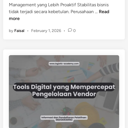
Management yang Lebih Proaktif Stabilitas bisnis
K
tidak terjadi secara kebetulan. Perusahaan …
Read
o
more
n
by
Faisal
•
February 1, 2026
•
0
t
r
i
b
u
s
i
V
e
n
d
o
r
M
a