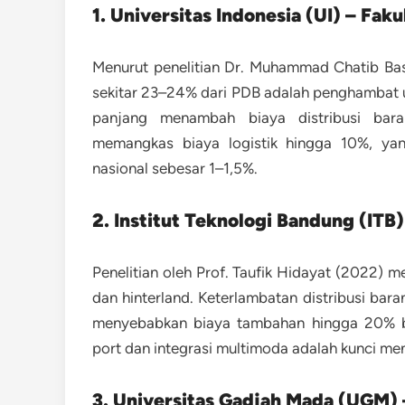
1. Universitas Indonesia (UI) – Fak
Menurut penelitian
Dr. Muhammad Chatib Bas
sekitar
23–24% dari PDB
adalah penghambat u
panjang menambah biaya distribusi baran
memangkas biaya logistik hingga 10%, ya
nasional sebesar 1–1,5%.
2. Institut Teknologi Bandung (ITB)
Penelitian oleh
Prof. Taufik Hidayat (2022)
me
dan hinterland. Keterlambatan distribusi bara
menyebabkan biaya tambahan hingga 20% ba
port
dan integrasi multimoda adalah kunci men
3. Universitas Gadjah Mada (UGM) 