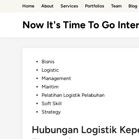
Skip
Home
About
Services
Portfolios
Team
Blog
to
content
Now It's Time To Go Inter
Posted
Bisnis
in
Logistic
Management
Maritim
Pelatihan Logistik Pelabuhan
Soft Skill
Strategy
Hubungan Logistik Kep