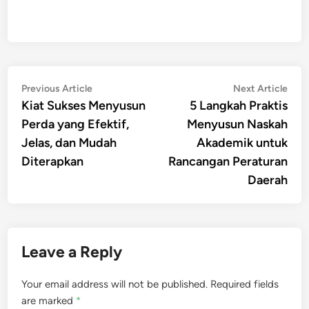
Post
Previous
Nex
Previous Article
Next Article
article:
artic
Kiat Sukses Menyusun
5 Langkah Praktis
navigation
Perda yang Efektif,
Menyusun Naskah
Jelas, dan Mudah
Akademik untuk
Diterapkan
Rancangan Peraturan
Daerah
Leave a Reply
Your email address will not be published.
Required fields
are marked
*