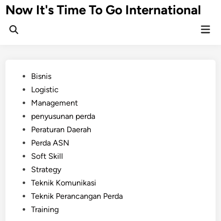
Skip
Now It's Time To Go International
to
Mai
content
Men
Posted
Bisnis
in
Logistic
Management
penyusunan perda
Peraturan Daerah
Perda ASN
Soft Skill
Strategy
Teknik Komunikasi
Teknik Perancangan Perda
Training