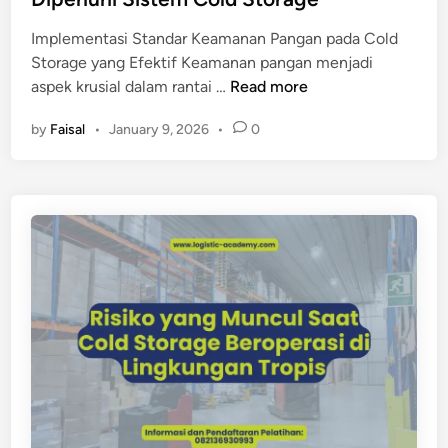
p
l
a
Implementasi Standar Keamanan Pangan pada Cold
v
n
Storage yang Efektif Keamanan pangan menjadi
s
S
aspek krusial dalam rantai …
Read more
C
t
o
by
Faisal
•
January 9, 2026
•
0
a
l
n
d
d
R
a
o
r
o
K
m
e
K
a
o
m
m
a
e
n
r
a
s
n
i
P