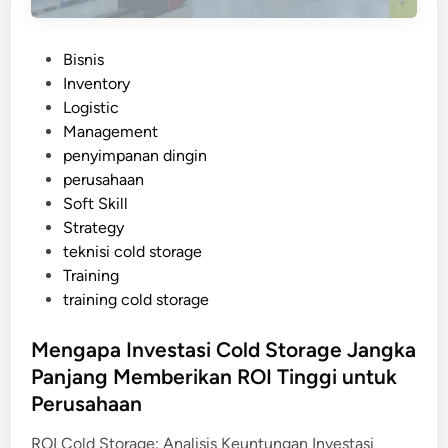
P
Bisnis
o
Inventory
s
Logistic
t
Management
e
penyimpanan dingin
d
perusahaan
i
Soft Skill
n
Strategy
teknisi cold storage
Training
training cold storage
Mengapa Investasi Cold Storage Jangka
Panjang Memberikan ROI Tinggi untuk
Perusahaan
ROI Cold Storage: Analisis Keuntungan Investasi