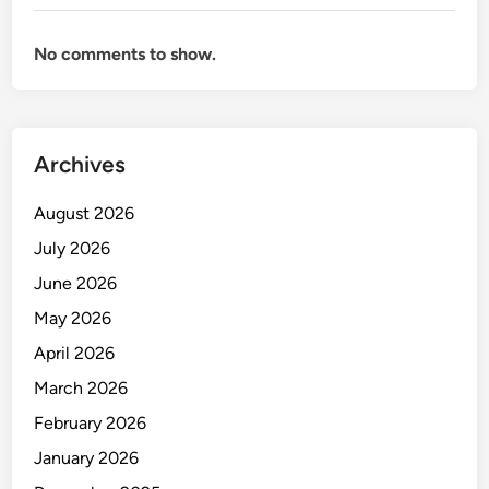
s
i
No comments to show.
b
e
l
u
n
Archives
t
u
August 2026
k
July 2026
B
June 2026
i
s
May 2026
n
April 2026
i
March 2026
s
y
February 2026
a
January 2026
n