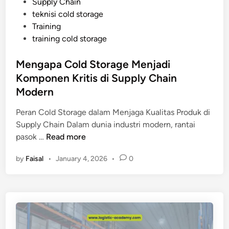
Supply Chain
n
teknisi cold storage
g
Training
M
training cold storage
e
m
Mengapa Cold Storage Menjadi
b
Komponen Kritis di Supply Chain
u
a
Modern
t
Peran Cold Storage dalam Menjaga Kualitas Produk di
C
Supply Chain Dalam dunia industri modern, rantai
o
M
pasok …
Read more
l
e
d
by
Faisal
•
January 4, 2026
•
0
n
S
g
t
a
o
p
r
a
a
C
g