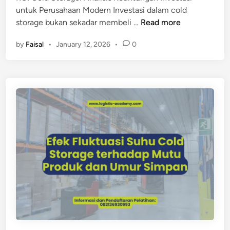
untuk Perusahaan Modern Investasi dalam cold
M
storage bukan sekadar membeli …
Read more
e
by
Faisal
•
January 12, 2026
•
0
n
g
a
p
a
I
n
v
e
s
t
a
s
i
C