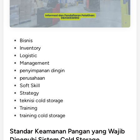
n
o
t
l
u
d
P
S
r
t
o
P
Bisnis
o
d
o
Inventory
r
u
s
Logistic
a
k
t
Management
g
d
e
penyimpanan dingin
e
a
d
perusahaan
I
n
i
Soft Skill
n
U
n
Strategy
d
m
teknisi cold storage
u
u
Training
s
r
training cold storage
t
S
r
i
Standar Keamanan Pangan yang Wajib
i
m
Dipenuhi Sistem Cold Storage
a