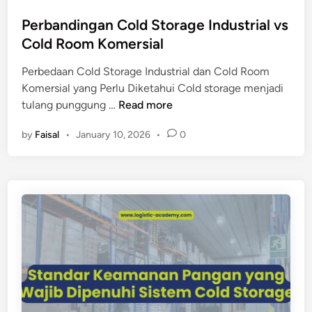
o
l
n
s
Perbandingan Cold Storage Industrial vs
d
g
t
Cold Room Komersial
S
g
e
t
i
Perbedaan Cold Storage Industrial dan Cold Room
d
o
u
Komersial yang Perlu Diketahui Cold storage menjadi
i
r
n
P
tulang punggung …
Read more
n
a
t
e
g
u
by
Faisal
•
January 10, 2026
•
0
r
e
k
b
t
P
a
e
e
n
r
r
d
h
u
i
a
s
n
d
a
g
a
h
a
p
a
n
M
a
C
u