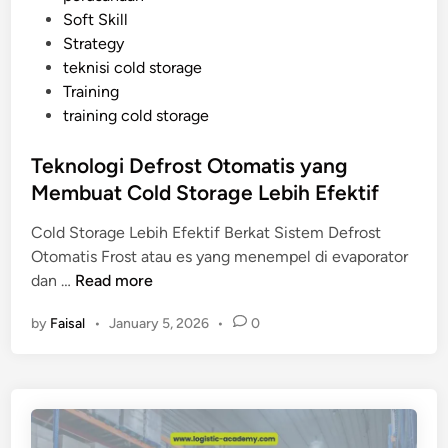
n
i
Soft Skill
a
t
n
Strategy
S
a
teknisi cold storage
a
s
Training
j
i
training cold storage
a
n
y
y
Teknologi Defrost Otomatis yang
a
a
Membuat Cold Storage Lebih Efektif
n
g
Cold Storage Lebih Efektif Berkat Sistem Defrost
H
Otomatis Frost atau es yang menempel di evaporator
a
T
dan …
Read more
r
e
u
by
Faisal
•
January 5, 2026
•
0
k
s
n
M
o
a
l
s
o
u
g