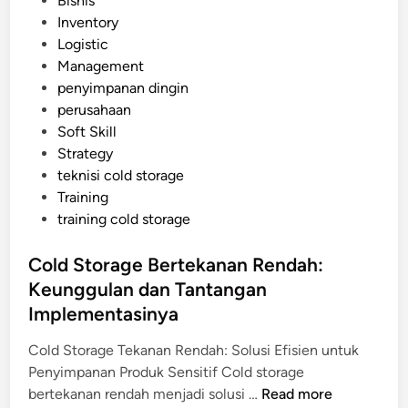
Bisnis
a
g
o
Inventory
t
e
s
Logistic
C
t
Management
o
e
penyimpanan dingin
l
d
perusahaan
d
i
Soft Skill
S
n
Strategy
t
teknisi cold storage
o
Training
r
training cold storage
a
g
Cold Storage Bertekanan Rendah:
e
Keunggulan dan Tantangan
B
e
Implementasinya
r
Cold Storage Tekanan Rendah: Solusi Efisien untuk
o
Penyimpanan Produk Sensitif Cold storage
p
C
bertekanan rendah menjadi solusi …
Read more
e