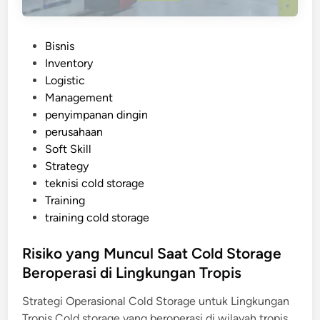
a
a
l
n
P
Bisnis
g
o
Inventory
a
s
Logistic
n
t
Management
y
e
penyimpanan dingin
a
d
perusahaan
n
i
Soft Skill
g
n
Strategy
W
teknisi cold storage
a
Training
j
training cold storage
i
b
Risiko yang Muncul Saat Cold Storage
D
Beroperasi di Lingkungan Tropis
i
p
Strategi Operasional Cold Storage untuk Lingkungan
e
Tropis Cold storage yang beroperasi di wilayah tropis