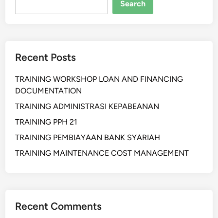
l
Search
M
y
o
C
d
h
u
a
Recent Posts
l
i
a
n
TRAINING WORKSHOP LOAN AND FINANCING
r
M
DOCUMENTATION
:
o
S
TRAINING ADMINISTRASI KEPABEANAN
d
o
e
TRAINING PPH 21
l
r
TRAINING PEMBIAYAAN BANK SYARIAH
u
n
s
TRAINING MAINTENANCE COST MANAGEMENT
i
F
l
e
Recent Comments
k