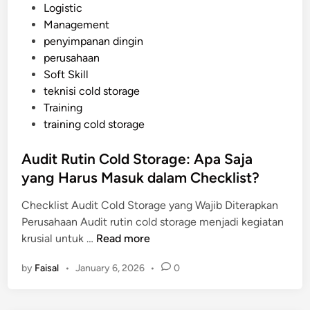
s
Logistic
n
p
t
Management
R
i
e
penyimpanan dingin
e
s
d
perusahaan
n
i
Soft Skill
d
n
teknisi cold storage
a
Training
h
training cold storage
:
K
Audit Rutin Cold Storage: Apa Saja
e
yang Harus Masuk dalam Checklist?
u
n
Checklist Audit Cold Storage yang Wajib Diterapkan
g
Perusahaan Audit rutin cold storage menjadi kegiatan
g
A
krusial untuk …
Read more
u
u
l
by
Faisal
•
January 6, 2026
•
0
d
a
i
n
t
d