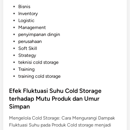
o
P
Bisnis
l
o
Inventory
d
s
Logistic
S
t
Management
t
e
penyimpanan dingin
o
d
perusahaan
r
i
Soft Skill
a
n
Strategy
g
teknisi cold storage
e
Training
J
training cold storage
a
n
Efek Fluktuasi Suhu Cold Storage
g
terhadap Mutu Produk dan Umur
k
a
Simpan
P
Mengelola Cold Storage: Cara Mengurangi Dampak
a
Fluktuasi Suhu pada Produk Cold storage menjadi
n