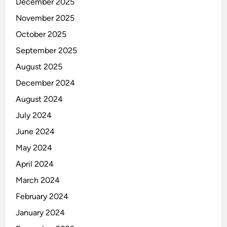
December 2025
g
S
November 2025
e
October 2025
d
September 2025
a
n
August 2025
g
December 2024
B
August 2024
e
r
July 2024
k
June 2024
e
May 2024
m
b
April 2024
a
March 2024
n
February 2024
g
January 2024