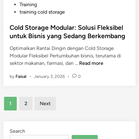
Training
m
training cold storage
p
o
Cold Storage Modular: Solusi Fleksibel
n
untuk Bisnis yang Sedang Berkembang
e
n
Optimalkan Rantai Dingin dengan Cold Storage
K
Modular Fleksibel Pertumbuhan bisnis, terutama di
r
C
sektor makanan, farmasi, dan …
Read more
i
o
t
by
Faisal
•
January 3, 2026
•
0
l
i
d
s
S
d
Posts
t
i
1
2
Next
o
pagination
S
r
u
a
p
g
Search
p
e