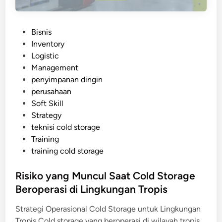
a
a
l
n
P
Bisnis
g
o
Inventory
a
s
Logistic
n
t
Management
y
e
penyimpanan dingin
a
d
perusahaan
n
i
Soft Skill
g
n
Strategy
W
teknisi cold storage
a
Training
j
training cold storage
i
b
Risiko yang Muncul Saat Cold Storage
D
Beroperasi di Lingkungan Tropis
i
p
Strategi Operasional Cold Storage untuk Lingkungan
e
Tropis Cold storage yang beroperasi di wilayah tropis