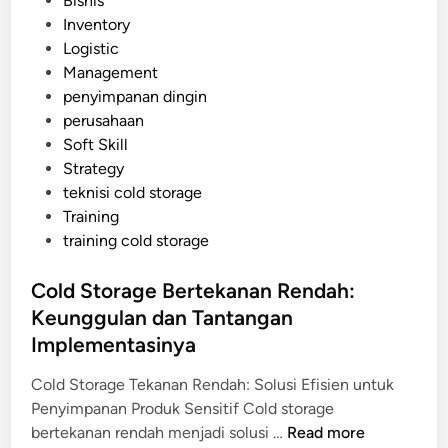
Bisnis
a
g
o
Inventory
t
e
s
Logistic
C
t
Management
o
e
penyimpanan dingin
l
d
perusahaan
d
i
Soft Skill
S
n
Strategy
t
teknisi cold storage
o
Training
r
training cold storage
a
g
Cold Storage Bertekanan Rendah:
e
Keunggulan dan Tantangan
B
e
Implementasinya
r
Cold Storage Tekanan Rendah: Solusi Efisien untuk
o
Penyimpanan Produk Sensitif Cold storage
p
C
bertekanan rendah menjadi solusi …
Read more
e