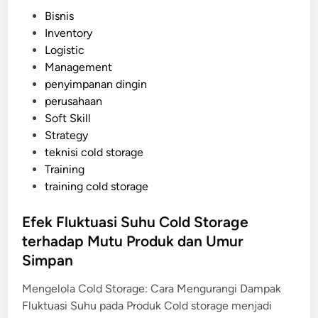
o
P
Bisnis
l
o
Inventory
d
s
Logistic
S
t
Management
t
e
penyimpanan dingin
o
d
perusahaan
r
i
Soft Skill
a
n
Strategy
g
teknisi cold storage
e
Training
J
training cold storage
a
n
Efek Fluktuasi Suhu Cold Storage
g
terhadap Mutu Produk dan Umur
k
a
Simpan
P
Mengelola Cold Storage: Cara Mengurangi Dampak
a
Fluktuasi Suhu pada Produk Cold storage menjadi
n