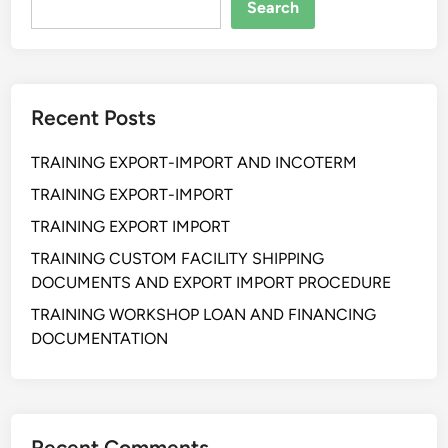
l
Search
M
y
o
C
d
h
u
a
Recent Posts
l
i
a
n
TRAINING EXPORT-IMPORT AND INCOTERM
r
M
:
TRAINING EXPORT-IMPORT
o
S
d
TRAINING EXPORT IMPORT
o
e
TRAINING CUSTOM FACILITY SHIPPING
l
r
DOCUMENTS AND EXPORT IMPORT PROCEDURE
u
n
s
TRAINING WORKSHOP LOAN AND FINANCING
i
DOCUMENTATION
F
l
e
k
Recent Comments