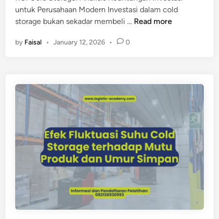
untuk Perusahaan Modern Investasi dalam cold
M
storage bukan sekadar membeli …
Read more
e
by
Faisal
•
January 12, 2026
•
0
n
g
a
p
a
I
n
v
e
s
t
a
s
i
C