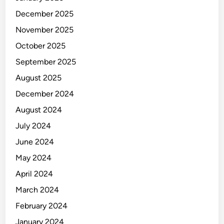
g
December 2025
S
e
November 2025
d
October 2025
a
September 2025
n
g
August 2025
B
December 2024
e
August 2024
r
k
July 2024
e
June 2024
m
May 2024
b
a
April 2024
n
March 2024
g
February 2024
January 2024