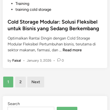
Training
m
training cold storage
p
o
Cold Storage Modular: Solusi Fleksibel
n
untuk Bisnis yang Sedang Berkembang
e
n
Optimalkan Rantai Dingin dengan Cold Storage
K
Modular Fleksibel Pertumbuhan bisnis, terutama di
r
C
sektor makanan, farmasi, dan …
Read more
i
o
t
by
Faisal
•
January 3, 2026
•
0
l
i
d
s
S
d
Posts
t
i
1
2
Next
o
pagination
S
r
u
a
p
g
Search
p
e