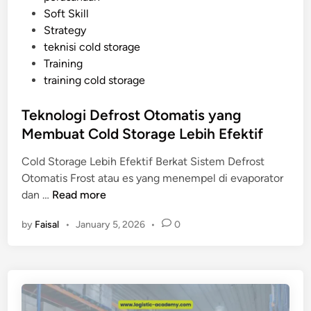
n
i
Soft Skill
a
t
n
Strategy
S
a
teknisi cold storage
a
s
Training
j
i
training cold storage
a
n
y
y
Teknologi Defrost Otomatis yang
a
a
Membuat Cold Storage Lebih Efektif
n
g
Cold Storage Lebih Efektif Berkat Sistem Defrost
H
Otomatis Frost atau es yang menempel di evaporator
a
T
dan …
Read more
r
e
u
by
Faisal
•
January 5, 2026
•
0
k
s
n
M
o
a
l
s
o
u
g