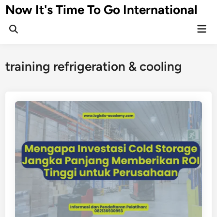
Skip
Now It's Time To Go International
to
Mai
content
Men
training refrigeration & cooling