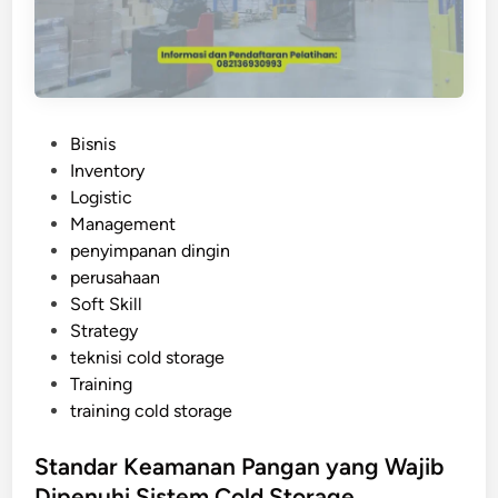
n
o
t
l
u
d
P
S
r
t
o
P
Bisnis
o
d
o
Inventory
r
u
s
Logistic
a
k
t
Management
g
d
e
penyimpanan dingin
e
a
d
perusahaan
I
n
i
Soft Skill
n
U
n
Strategy
d
m
teknisi cold storage
u
u
Training
s
r
training cold storage
t
S
r
i
Standar Keamanan Pangan yang Wajib
i
m
Dipenuhi Sistem Cold Storage
a