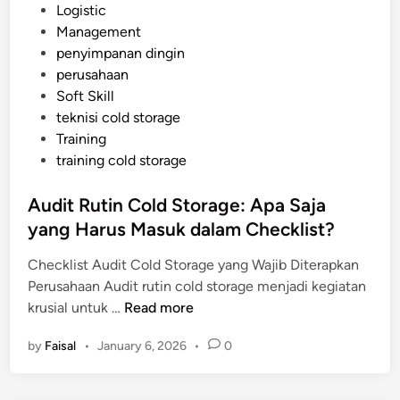
s
Logistic
n
p
t
Management
R
i
e
penyimpanan dingin
e
s
d
perusahaan
n
i
Soft Skill
d
n
teknisi cold storage
a
Training
h
training cold storage
:
K
Audit Rutin Cold Storage: Apa Saja
e
yang Harus Masuk dalam Checklist?
u
n
Checklist Audit Cold Storage yang Wajib Diterapkan
g
Perusahaan Audit rutin cold storage menjadi kegiatan
g
A
krusial untuk …
Read more
u
u
l
by
Faisal
•
January 6, 2026
•
0
d
a
i
n
t
d