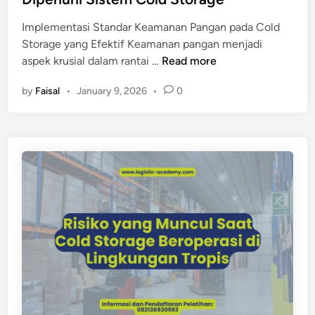
p
l
a
Implementasi Standar Keamanan Pangan pada Cold
v
n
Storage yang Efektif Keamanan pangan menjadi
s
S
aspek krusial dalam rantai …
Read more
C
t
o
by
Faisal
•
January 9, 2026
•
0
a
l
n
d
d
R
a
o
r
o
K
m
e
K
a
o
m
m
a
e
n
r
a
s
n
i
P