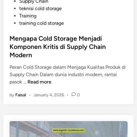
Supply Chain
n
teknisi cold storage
g
Training
M
training cold storage
e
m
Mengapa Cold Storage Menjadi
b
Komponen Kritis di Supply Chain
u
a
Modern
t
Peran Cold Storage dalam Menjaga Kualitas Produk di
C
Supply Chain Dalam dunia industri modern, rantai
o
M
pasok …
Read more
l
e
d
by
Faisal
•
January 4, 2026
•
0
n
S
g
t
a
o
p
r
a
a
C
g