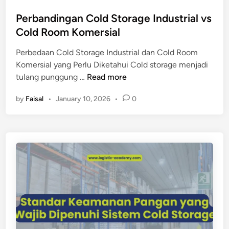
o
l
n
s
Perbandingan Cold Storage Industrial vs
d
g
t
Cold Room Komersial
S
g
e
t
i
Perbedaan Cold Storage Industrial dan Cold Room
d
o
u
Komersial yang Perlu Diketahui Cold storage menjadi
i
r
n
P
tulang punggung …
Read more
n
a
t
e
g
u
by
Faisal
•
January 10, 2026
•
0
r
e
k
b
t
P
a
e
e
n
r
r
d
h
u
i
a
s
n
d
a
g
a
h
a
p
a
n
M
a
C
u