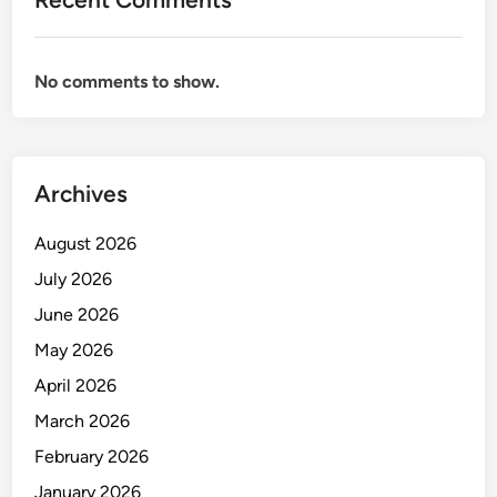
s
i
b
No comments to show.
e
l
u
n
t
Archives
u
k
August 2026
B
July 2026
i
June 2026
s
n
May 2026
i
April 2026
s
March 2026
y
a
February 2026
n
January 2026