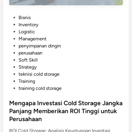
P
Bisnis
o
Inventory
s
Logistic
t
Management
e
penyimpanan dingin
d
perusahaan
i
Soft Skill
n
Strategy
teknisi cold storage
Training
training cold storage
Mengapa Investasi Cold Storage Jangka
Panjang Memberikan ROI Tinggi untuk
Perusahaan
ROI Cold Storage: Analisis Keuntungan Investasi