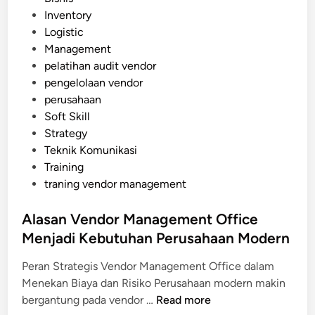
V
o
Inventory
e
s
Logistic
n
t
Management
d
e
pelatihan audit vendor
o
d
pengelolaan vendor
r
i
perusahaan
M
n
Soft Skill
a
Strategy
n
Teknik Komunikasi
a
Training
g
traning vendor management
e
m
Alasan Vendor Management Office
e
Menjadi Kebutuhan Perusahaan Modern
n
t
Peran Strategis Vendor Management Office dalam
S
Menekan Biaya dan Risiko Perusahaan modern makin
y
A
bergantung pada vendor …
Read more
s