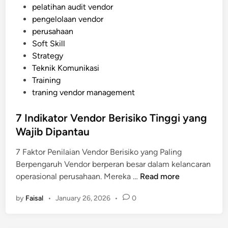
e
e
pelatihan audit vendor
a
r
d
pengelolaan vendor
l
n
i
perusahaan
a
n
Soft Skill
h
Strategy
T
Teknik Komunikasi
a
Training
n
traning vendor management
p
a
7 Indikator Vendor Berisiko Tinggi yang
M
Wajib Dipantau
e
n
7 Faktor Penilaian Vendor Berisiko yang Paling
g
Berpengaruh Vendor berperan besar dalam kelancaran
g
7
operasional perusahaan. Mereka …
Read more
a
I
n
by
Faisal
•
January 26, 2026
•
0
n
g
d
g
i