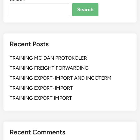
o
a
D
Search
l
a
i
s
n
a
g
r
Recent Posts
B
e
TRAINING MC DAN PROTOKOLER
r
p
TRAINING FREIGHT FORWARDING
e
TRAINING EXPORT-IMPORT AND INCOTERM
n
TRAINING EXPORT-IMPORT
g
a
TRAINING EXPORT IMPORT
r
u
h
d
Recent Comments
a