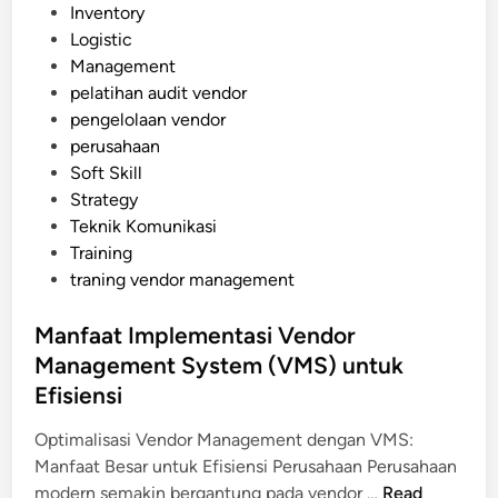
o
Inventory
n
s
Logistic
t
t
Management
d
e
pelatihan audit vendor
a
d
pengelolaan vendor
l
i
perusahaan
a
n
Soft Skill
m
Strategy
T
Teknik Komunikasi
r
Training
a
traning vendor management
n
s
Manfaat Implementasi Vendor
f
Management System (VMS) untuk
o
r
Efisiensi
m
Optimalisasi Vendor Management dengan VMS:
a
Manfaat Besar untuk Efisiensi Perusahaan Perusahaan
s
M
modern semakin bergantung pada vendor …
Read
i