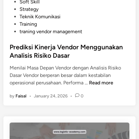
n
Soft Skill
a
Strategy
n
Teknik Komunikasi
g
Training
S
traning vendor management
e
r
Prediksi Kinerja Vendor Menggunakan
i
Analisis Risiko Dasar
n
g
Menilai Masa Depan Vendor dengan Analisis Risiko
T
Dasar Vendor berperan besar dalam kestabilan
e
P
operasional perusahaan. Performa …
Read more
l
r
a
by
Faisal
•
January 24, 2026
•
0
e
t
d
P
i
e
k
n
s
g
i
i