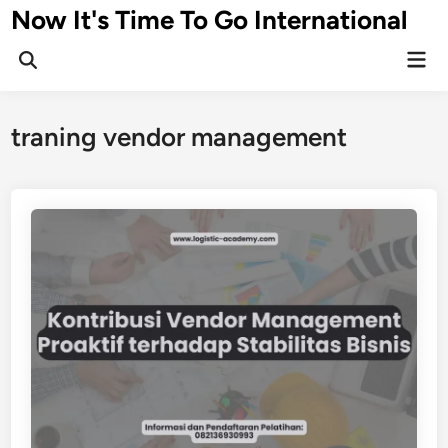
Skip
Now It's Time To Go International
to
Mai
content
Men
traning vendor management