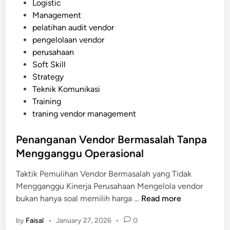
s
Logistic
n
n
t
Management
t
s
e
pelatihan audit vendor
O
i
d
pengelolaan vendor
f
i
perusahaan
f
n
Soft Skill
i
Strategy
c
Teknik Komunikasi
e
Training
M
traning vendor management
e
n
Penanganan Vendor Bermasalah Tanpa
j
Mengganggu Operasional
a
d
Taktik Pemulihan Vendor Bermasalah yang Tidak
i
Mengganggu Kinerja Perusahaan Mengelola vendor
K
P
bukan hanya soal memilih harga …
Read more
e
e
b
by
Faisal
•
January 27, 2026
•
0
n
u