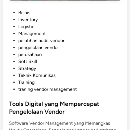
n
P
Bisnis
a
o
Inventory
g
s
Logistic
e
t
Management
m
e
pelatihan audit vendor
e
d
pengelolaan vendor
n
i
perusahaan
t
n
Soft Skill
P
Strategy
r
Teknik Komunikasi
o
Training
a
traning vendor management
k
t
Tools Digital yang Mempercepat
i
Pengelolaan Vendor
f
t
Software Vendor Management yang Memangkas
e