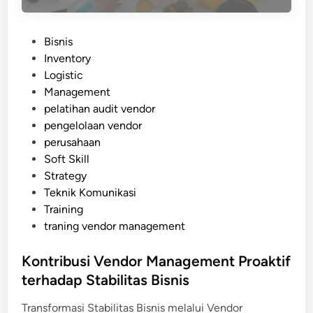
P
Bisnis
o
Inventory
s
Logistic
t
Management
e
pelatihan audit vendor
d
pengelolaan vendor
i
perusahaan
n
Soft Skill
Strategy
Teknik Komunikasi
Training
traning vendor management
Kontribusi Vendor Management Proaktif
terhadap Stabilitas Bisnis
Transformasi Stabilitas Bisnis melalui Vendor