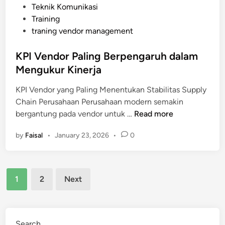
Teknik Komunikasi
n
Training
a
traning vendor management
k
a
KPI Vendor Paling Berpengaruh dalam
n
Mengukur Kinerja
A
n
KPI Vendor yang Paling Menentukan Stabilitas Supply
a
Chain Perusahaan Perusahaan modern semakin
l
K
bergantung pada vendor untuk …
Read more
i
P
s
by
Faisal
•
January 23, 2026
•
0
I
i
V
s
e
R
Posts
n
i
1
2
Next
d
pagination
s
o
i
r
k
P
Search