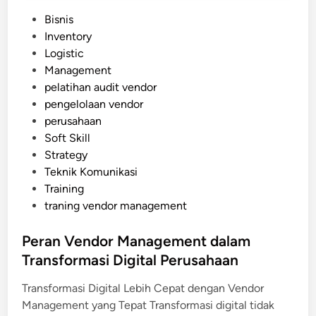
m
n
P
Bisnis
p
i
o
Inventory
e
s
s
Logistic
r
t
Management
c
e
pelatihan audit vendor
e
d
pengelolaan vendor
p
i
perusahaan
a
n
Soft Skill
t
Strategy
P
Teknik Komunikasi
e
Training
n
traning vendor management
g
e
Peran Vendor Management dalam
l
Transformasi Digital Perusahaan
o
l
Transformasi Digital Lebih Cepat dengan Vendor
a
Management yang Tepat Transformasi digital tidak
a