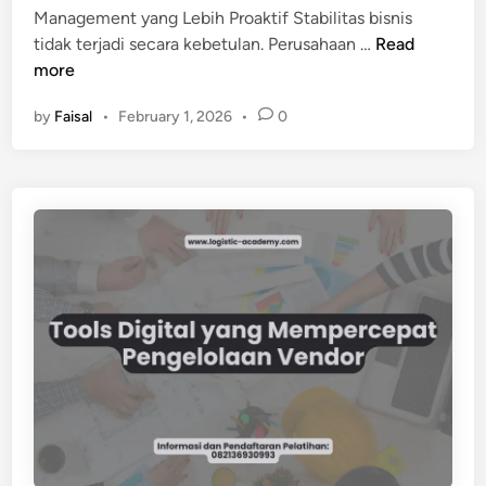
Management yang Lebih Proaktif Stabilitas bisnis
K
tidak terjadi secara kebetulan. Perusahaan …
Read
o
more
n
by
Faisal
•
February 1, 2026
•
0
t
r
i
b
u
s
i
V
e
n
d
o
r
M
a