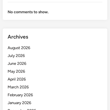
l
a
No comments to show.
m
M
e
n
g
Archives
u
k
August 2026
u
July 2026
r
June 2026
K
i
May 2026
n
April 2026
e
March 2026
r
j
February 2026
a
January 2026