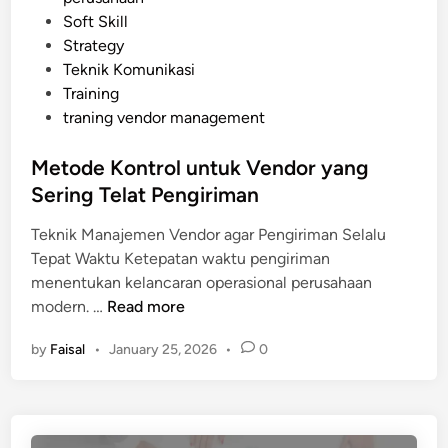
o
i
Soft Skill
T
n
Strategy
i
Teknik Komunikasi
n
Training
g
traning vendor management
g
i
Metode Kontrol untuk Vendor yang
y
Sering Telat Pengiriman
a
n
Teknik Manajemen Vendor agar Pengiriman Selalu
g
Tepat Waktu Ketepatan waktu pengiriman
W
menentukan kelancaran operasional perusahaan
a
M
modern. …
Read more
j
e
i
by
Faisal
•
January 25, 2026
•
0
t
b
o
D
d
i
e
p