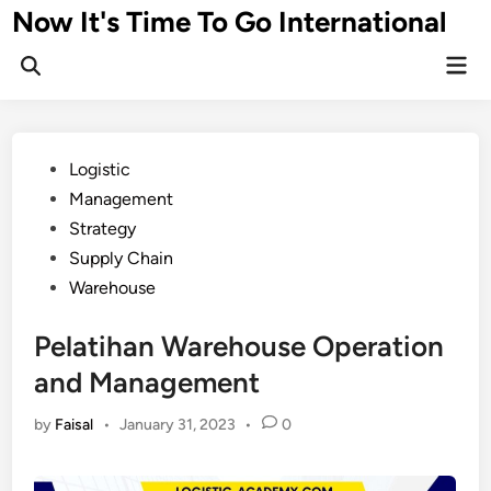
Skip
Now It's Time To Go International
to
Mai
content
Men
Posted
Logistic
in
Management
Strategy
Supply Chain
Warehouse
Pelatihan Warehouse Operation
and Management
by
Faisal
•
January 31, 2023
•
0