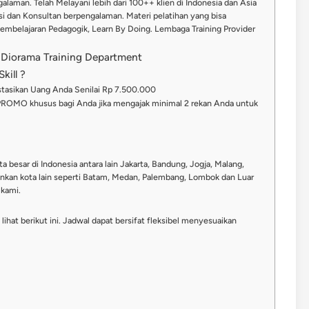
alaman. Telah Melayani lebih dari 100++ klien di Indonesia dan Asia
misi dan Konsultan berpengalaman. Materi pelatihan yang bisa
Pembelajaran Pedagogik, Learn By Doing. Lembaga Training Provider
 Diorama Training Department
kill ?
stasikan Uang Anda Senilai Rp 7.500.000
PROMO khusus bagi Anda jika mengajak minimal 2 rekan Anda untuk
ta besar di Indonesia antara lain Jakarta, Bandung, Jogja, Malang,
nkan kota lain seperti Batam, Medan, Palembang, Lombok dan Luar
 kami.
ihat berikut ini. Jadwal dapat bersifat fleksibel menyesuaikan