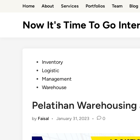
Skip
Home
About
Services
Portfolios
Team
Blog
to
content
Now It's Time To Go Inter
Posted
Inventory
in
Logistic
Management
Warehouse
Pelatihan Warehousing 
by
Faisal
•
January 31, 2023
•
0