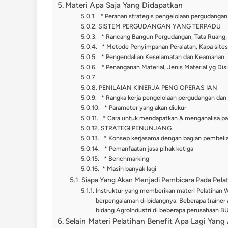
Materi Apa Saja Yang Didapatkan
* Peranan strategis pengelolaan pergudangan
SISTEM PERGUDANGAN YANG TERPADU
* Rancang Bangun Pergudangan, Tata Ruang, S
* Metode Penyimpanan Peralatan, Kapa sites
* Pengendalian Keselamatan dan Keamanan
* Penanganan Material, Jenis Material yg Dis
PENILAIAN KINERJA PENG OPERAS IAN
* Rangka kerja pengelolaan pergudangan dan 
* Parameter yang akan diukur
* Cara untuk mendapatkan & menganalisa p
STRATEGI PENUNJANG
* Konsep kerjasama dengan bagian pembelia
* Pemanfaatan jasa pihak ketiga
* Benchmarking
* Masih banyak lagi
Siapa Yang Akan Menjadi Pembicara Pada Pelati
Instruktur yang memberikan materi Pelatihan W
berpengalaman di bidangnya. Beberapa trainer a
bidang AgroIndustri di beberapa perusahaan
Selain Materi Pelatihan Benefit Apa Lagi Yan