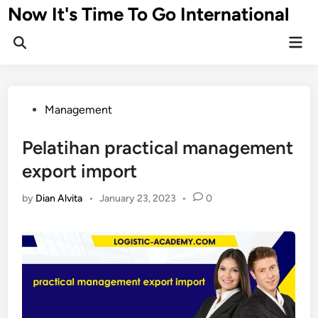
Skip
Now It's Time To Go International
to
Mai
content
Men
Posted
Management
in
Pelatihan practical management
export import
by
Dian Alvita
•
January 23, 2023
•
0