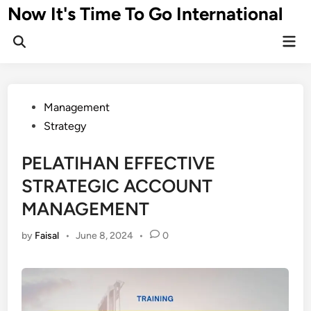
Skip
Now It's Time To Go International
to
Mai
content
Men
Posted
Management
in
Strategy
PELATIHAN EFFECTIVE
STRATEGIC ACCOUNT
MANAGEMENT
by
Faisal
•
June 8, 2024
•
0