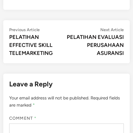
Post
Previous
Nex
Previous Article
Next Article
article:
artic
PELATIHAN
PELATIHAN EVALUASI
navigation
EFFECTIVE SKILL
PERUSAHAAN
TELEMARKETING
ASURANSI
Leave a Reply
Your email address will not be published.
Required fields
are marked
*
COMMENT
*