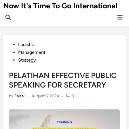
Skip
Now It's Time To Go International
to
Mai
content
Men
Posted
Logistic
in
Management
Strategy
PELATIHAN EFFECTIVE PUBLIC
SPEAKING FOR SECRETARY
by
Faisal
•
August 6, 2024
•
0