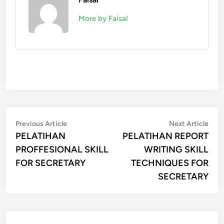
More by Faisal
Post
Previous
Nex
Previous Article
Next Article
article:
artic
PELATIHAN
PELATIHAN REPORT
navigation
PROFFESIONAL SKILL
WRITING SKILL
FOR SECRETARY
TECHNIQUES FOR
SECRETARY