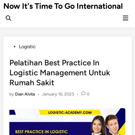
Skip
Now It's Time To Go International
to
Mai
content
Men
Posted
Logistic
in
Pelatihan Best Practice In
Logistic Management Untuk
Rumah Sakit
by
Dian Alvita
•
January 16, 2023
•
0