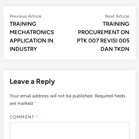
Post
Previous
Nex
Previous Article
Next Article
article:
artic
TRAINING
TRAINING
navigation
MECHATRONICS
PROCUREMENT ON
APPLICATION IN
PTK 007 REVISI 005
INDUSTRY
DAN TKDN
Leave a Reply
Your email address will not be published.
Required fields
are marked
*
COMMENT
*