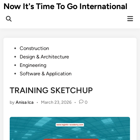
Skip
Now It's Time To Go International
to
Mai
content
Men
Posted
Construction
in
Design & Architecture
Engineering
Software & Application
TRAINING SKETCHUP
by
Anisa Ica
•
March 23, 2026
•
0