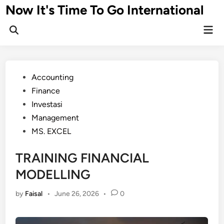
Skip
Now It's Time To Go International
to
Mai
content
Men
Posted
Accounting
in
Finance
Investasi
Management
MS. EXCEL
TRAINING FINANCIAL
MODELLING
by
Faisal
•
June 26, 2026
•
0