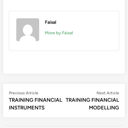
Faisal
More by Faisal
Post
Previous
Nex
Previous Article
Next Article
article:
artic
TRAINING FINANCIAL
TRAINING FINANCIAL
navigation
INSTRUMENTS
MODELLING