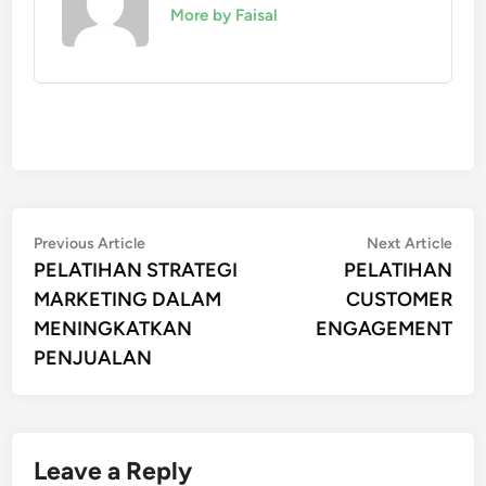
More by Faisal
Post
Previous
Nex
Previous Article
Next Article
article:
artic
PELATIHAN STRATEGI
PELATIHAN
navigation
MARKETING DALAM
CUSTOMER
MENINGKATKAN
ENGAGEMENT
PENJUALAN
Leave a Reply