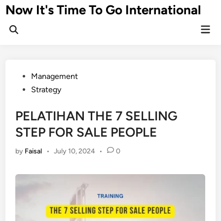
Skip
Now It's Time To Go International
to
Mai
content
Men
Posted
Management
in
Strategy
PELATIHAN THE 7 SELLING
STEP FOR SALE PEOPLE
by
Faisal
•
July 10, 2024
•
0