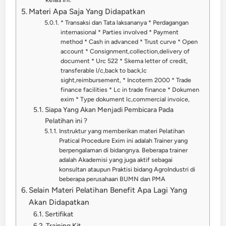
Materi Apa Saja Yang Didapatkan
* Transaksi dan Tata laksananya * Perdagangan
internasional * Parties involved * Payment
method * Cash in advanced * Trust curve * Open
account * Consignment,collection,delivery of
document * Urc 522 * Skema letter of credit,
transferable l/c,back to back,lc
sight,reimbursement, * Incoterm 2000 * Trade
finance facilities * Lc in trade finance * Dokumen
exim * Type dokument lc,commercial invoice,
Siapa Yang Akan Menjadi Pembicara Pada
Pelatihan ini ?
Instruktur yang memberikan materi Pelatihan
Pratical Procedure Exim ini adalah Trainer yang
berpengalaman di bidangnya. Beberapa trainer
adalah Akademisi yang juga aktif sebagai
konsultan ataupun Praktisi bidang AgroIndustri di
beberapa perusahaan BUMN dan PMA
Selain Materi Pelatihan Benefit Apa Lagi Yang
Akan Didapatkan
Sertifikat
Training Kit