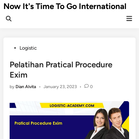
Skip
Now It's Time To Go International
to
Mai
content
Men
Posted
Logistic
in
Pelatihan Pratical Procedure
Exim
by
Dian Alvita
•
January 23, 2023
•
0