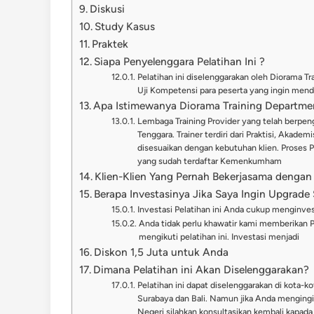
Diskusi
Study Kasus
Praktek
Siapa Penyelenggara Pelatihan Ini ?
Pelatihan ini diselenggarakan oleh Diorama T
Uji Kompetensi para peserta yang ingin menda
Apa Istimewanya Diorama Training Departme
Lembaga Training Provider yang telah berpeng
Tenggara. Trainer terdiri dari Praktisi, Akade
disesuaikan dengan kebutuhan klien. Proses 
yang sudah terdaftar Kemenkumham
Klien-Klien Yang Pernah Bekerjasama dengan
Berapa Investasinya Jika Saya Ingin Upgrade S
Investasi Pelatihan ini Anda cukup menginve
Anda tidak perlu khawatir kami memberikan 
mengikuti pelatihan ini. Investasi menjadi
Diskon 1,5 Juta untuk Anda
Dimana Pelatihan ini Akan Diselenggarakan?
Pelatihan ini dapat diselenggarakan di kota-ko
Surabaya dan Bali. Namun jika Anda mengingi
Negeri silahkan konsultasikan kembali kapada