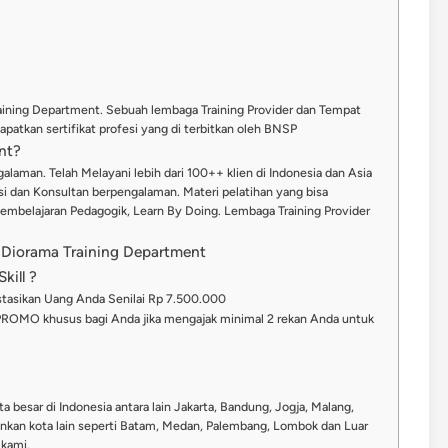
raining Department. Sebuah lembaga Training Provider dan Tempat
patkan sertifikat profesi yang di terbitkan oleh BNSP
nt?
alaman. Telah Melayani lebih dari 100++ klien di Indonesia dan Asia
misi dan Konsultan berpengalaman. Materi pelatihan yang bisa
Pembelajaran Pedagogik, Learn By Doing. Lembaga Training Provider
 Diorama Training Department
kill ?
stasikan Uang Anda Senilai Rp 7.500.000
PROMO khusus bagi Anda jika mengajak minimal 2 rekan Anda untuk
ta besar di Indonesia antara lain Jakarta, Bandung, Jogja, Malang,
nkan kota lain seperti Batam, Medan, Palembang, Lombok dan Luar
 kami.