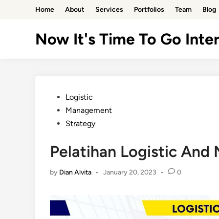
Skip
Home
About
Services
Portfolios
Team
Blog
to
content
Now It's Time To Go Inter
Posted
Logistic
in
Management
Strategy
Pelatihan Logistic An
by
Dian Alvita
•
January 20, 2023
•
0