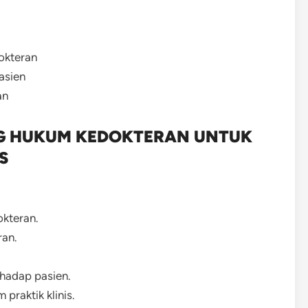
okteran
asien
an
NG HUKUM KEDOKTERAN UNTUK
S
okteran.
ran.
rhadap pasien.
praktik klinis.