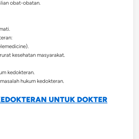
lian obat-obatan.
mati.
eran:
elemedicine).
rurat kesehatan masyarakat.
kum kedokteran.
masalah hukum kedokteran.
KEDOKTERAN UNTUK DOKTER