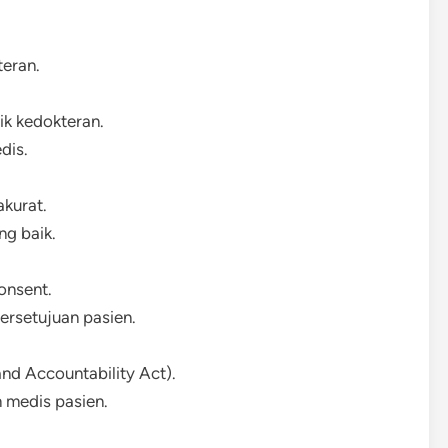
teran.
k kedokteran.
dis.
kurat.
ng baik.
onsent.
ersetujuan pasien.
and Accountability Act).
medis pasien.