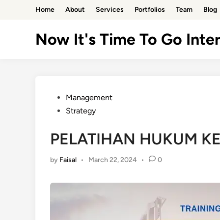
Skip
Home
About
Services
Portfolios
Team
Blog
to
content
Now It's Time To Go Inter
Posted
Management
in
Strategy
PELATIHAN HUKUM K
by
Faisal
•
March 22, 2024
•
0