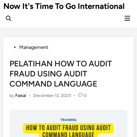
Skip
Now It's Time To Go International
to
Mai
content
Men
Posted
Management
in
PELATIHAN HOW TO AUDIT
FRAUD USING AUDIT
COMMAND LANGUAGE
by
Faisal
•
December 12, 2023
•
0