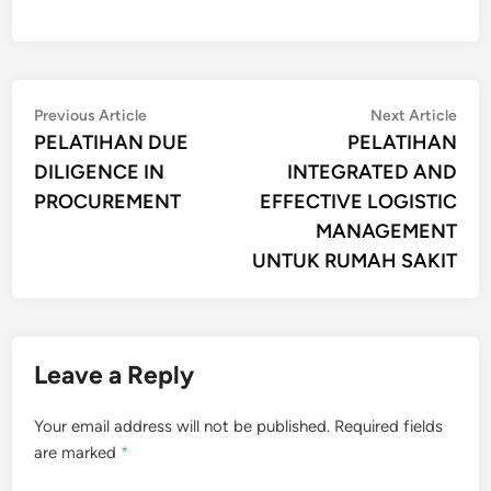
Post
Previous
Nex
Previous Article
Next Article
article:
artic
PELATIHAN DUE
PELATIHAN
navigation
DILIGENCE IN
INTEGRATED AND
PROCUREMENT
EFFECTIVE LOGISTIC
MANAGEMENT
UNTUK RUMAH SAKIT
Leave a Reply
Your email address will not be published.
Required fields
are marked
*