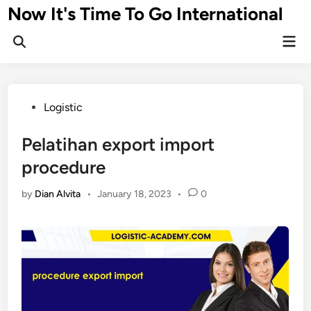
Skip
Now It's Time To Go International
to
Mai
content
Men
Posted
Logistic
in
Pelatihan export import
procedure
by
Dian Alvita
•
January 18, 2023
•
0