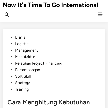
Skip
Now It's Time To Go International
to
Mai
content
Men
Posted
Bisnis
in
Logistic
Management
Manufaktur
Pelatihan Project Financing
Pertambangan
Soft Skill
Strategy
Training
Cara Menghitung Kebutuhan