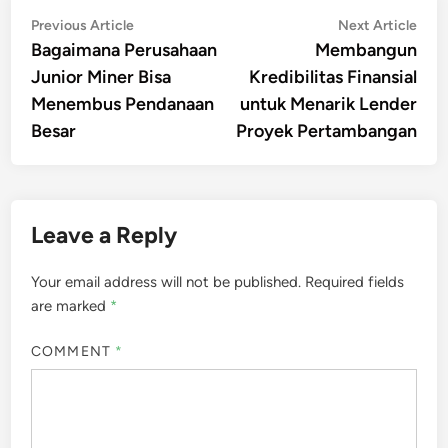
Post
Previous
Nex
Previous Article
Next Article
article:
artic
Bagaimana Perusahaan
Membangun
navigation
Junior Miner Bisa
Kredibilitas Finansial
Menembus Pendanaan
untuk Menarik Lender
Besar
Proyek Pertambangan
Leave a Reply
Your email address will not be published.
Required fields
are marked
*
COMMENT
*