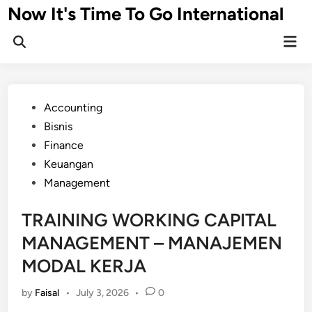
Skip
Now It's Time To Go International
to
Mai
content
Men
Posted
Accounting
in
Bisnis
Finance
Keuangan
Management
TRAINING WORKING CAPITAL
MANAGEMENT – MANAJEMEN
MODAL KERJA
by
Faisal
•
July 3, 2026
•
0