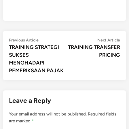
Post
Previous
Nex
Previous Article
Next Article
article:
artic
TRAINING STRATEGI
TRAINING TRANSFER
navigation
SUKSES
PRICING
MENGHADAPI
PEMERIKSAAN PAJAK
Leave a Reply
Your email address will not be published.
Required fields
are marked
*