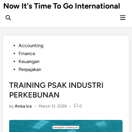
Skip
Now It's Time To Go International
to
Mai
content
Men
Posted
Accounting
in
Finance
Keuangan
Perpajakan
TRAINING PSAK INDUSTRI
PERKEBUNAN
by
Anisa Ica
•
March 31, 2026
•
0