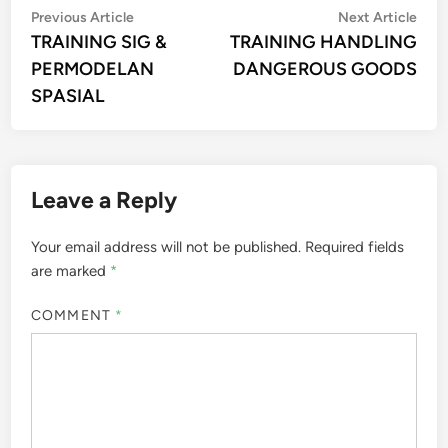
Post
Previous
Nex
Previous Article
Next Article
article:
artic
TRAINING SIG &
TRAINING HANDLING
navigation
PERMODELAN
DANGEROUS GOODS
SPASIAL
Leave a Reply
Your email address will not be published.
Required fields
are marked
*
COMMENT
*