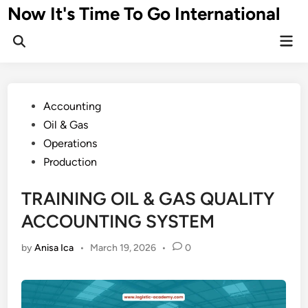
Skip
Now It's Time To Go International
to
Mai
content
Men
Posted
Accounting
in
Oil & Gas
Operations
Production
TRAINING OIL & GAS QUALITY
ACCOUNTING SYSTEM
by
Anisa Ica
•
March 19, 2026
•
0