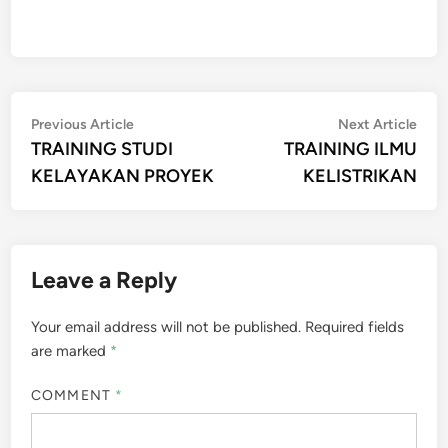
Post
Previous
Nex
Previous Article
Next Article
article:
artic
TRAINING STUDI
TRAINING ILMU
navigation
KELAYAKAN PROYEK
KELISTRIKAN
Leave a Reply
Your email address will not be published.
Required fields
are marked
*
COMMENT
*