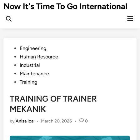
Skip
Now It's Time To Go International
to
Mai
content
Men
Posted
Engineering
in
Human Resource
Industrial
Maintenance
Training
TRAINING OF TRAINER
MEKANIK
by
Anisa Ica
•
March 20, 2026
•
0