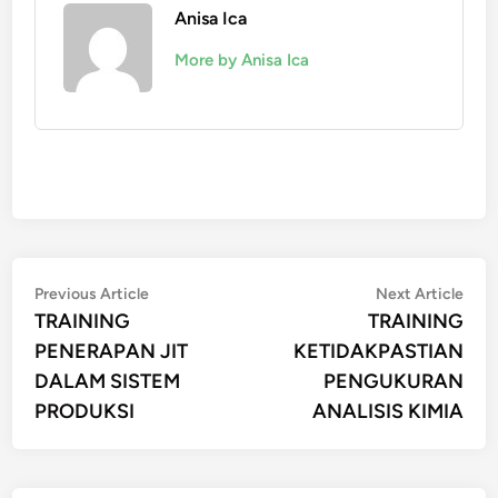
Anisa Ica
More by Anisa Ica
Post
Previous
Nex
Previous Article
Next Article
article:
artic
TRAINING
TRAINING
navigation
PENERAPAN JIT
KETIDAKPASTIAN
DALAM SISTEM
PENGUKURAN
PRODUKSI
ANALISIS KIMIA