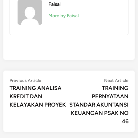
Faisal
More by Faisal
Post
Previous
Nex
Previous Article
Next Article
article:
artic
TRAINING ANALISA
TRAINING
navigation
KREDIT DAN
PERNYATAAN
KELAYAKAN PROYEK
STANDAR AKUNTANSI
KEUANGAN PSAK NO
46