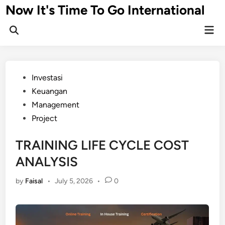
Skip
Now It's Time To Go International
to
Mai
content
Men
Posted
Investasi
in
Keuangan
Management
Project
TRAINING LIFE CYCLE COST
ANALYSIS
by
Faisal
•
July 5, 2026
•
0