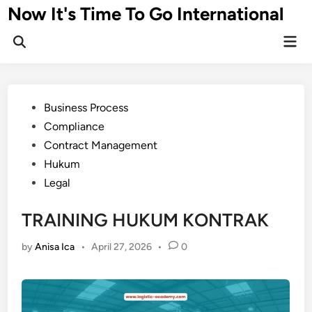
Skip
Now It's Time To Go International
to
Mai
content
Men
Posted
Business Process
in
Compliance
Contract Management
Hukum
Legal
TRAINING HUKUM KONTRAK
by
Anisa Ica
•
April 27, 2026
•
0