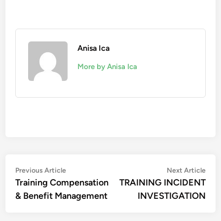
Anisa Ica
More by Anisa Ica
Post
Previous
Nex
Previous Article
Next Article
article:
artic
Training Compensation
TRAINING INCIDENT
navigation
& Benefit Management
INVESTIGATION