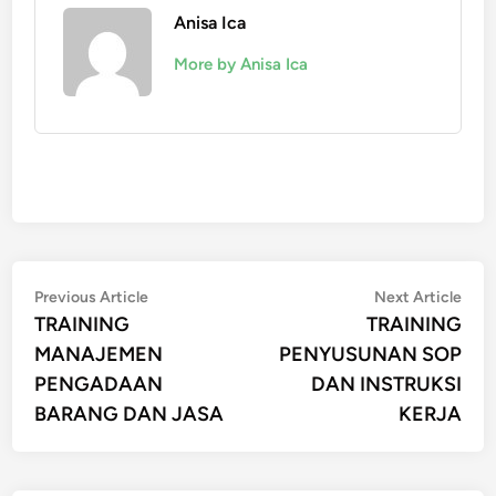
Anisa Ica
More by Anisa Ica
Post
Previous
Nex
Previous Article
Next Article
article:
artic
TRAINING
TRAINING
navigation
MANAJEMEN
PENYUSUNAN SOP
PENGADAAN
DAN INSTRUKSI
BARANG DAN JASA
KERJA