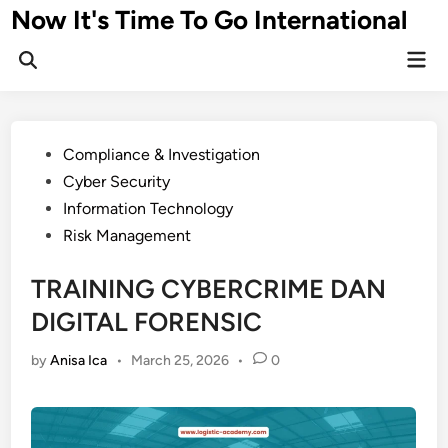
Skip
Now It's Time To Go International
to
Mai
content
Men
Posted
Compliance & Investigation
in
Cyber Security
Information Technology
Risk Management
TRAINING CYBERCRIME DAN
DIGITAL FORENSIC
by
Anisa Ica
•
March 25, 2026
•
0