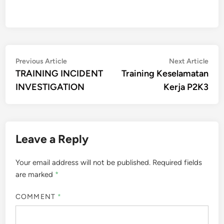
Post
Previous
Nex
Previous Article
Next Article
article:
artic
TRAINING INCIDENT
Training Keselamatan
navigation
INVESTIGATION
Kerja P2K3
Leave a Reply
Your email address will not be published.
Required fields
are marked
*
COMMENT
*