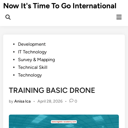
Skip
Now It's Time To Go International
to
Mai
content
Men
Posted
Development
in
IT Technology
Survey & Mapping
Technical Skill
Technology
TRAINING BASIC DRONE
by
Anisa Ica
•
April 28, 2026
•
0