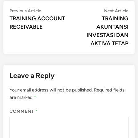
Post
Previous
Nex
Previous Article
Next Article
article:
artic
TRAINING ACCOUNT
TRAINING
navigation
RECEIVABLE
AKUNTANSI
INVESTASI DAN
AKTIVA TETAP
Leave a Reply
Your email address will not be published.
Required fields
are marked
*
COMMENT
*