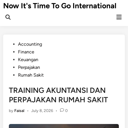
Skip
Now It's Time To Go International
to
Mai
content
Men
Posted
Accounting
in
Finance
Keuangan
Perpajakan
Rumah Sakit
TRAINING AKUNTANSI DAN
PERPAJAKAN RUMAH SAKIT
by
Faisal
•
July 8, 2026
•
0