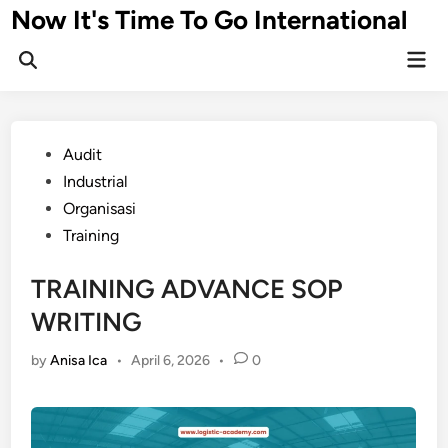
Skip
Now It's Time To Go International
to
Mai
content
Men
Posted
Audit
in
Industrial
Organisasi
Training
TRAINING ADVANCE SOP
WRITING
by
Anisa Ica
•
April 6, 2026
•
0