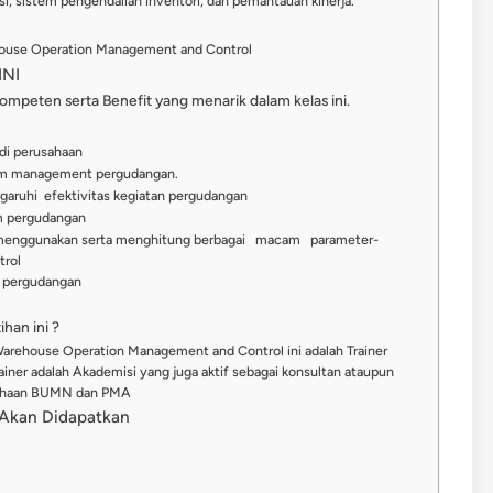
 sistem pengendalian inventori, dan pemantauan kinerja.
house Operation Management and Control
NI
kompeten serta Benefit yang menarik dalam kelas ini.
di perusahaan
m management pergudangan.
uhi efektivitas kegiatan pergudangan
m pergudangan
nggunakan serta menghitung berbagai macam parameter-
rol
 pergudangan
han ini ?
Warehouse Operation Management and Control ini adalah Trainer
iner adalah Akademisi yang juga aktif sebagai konsultan ataupun
rusahaan BUMN dan PMA
g Akan Didapatkan