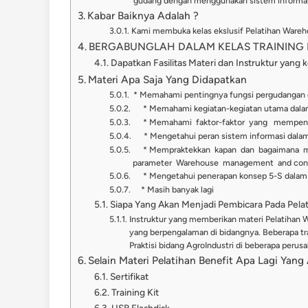
gudang dengan menggunakan sistem informasi,
Kabar Baiknya Adalah ?
Kami membuka kelas ekslusif Pelatihan Ware
BERGABUNGLAH DALAM KELAS TRAINING I
Dapatkan Fasilitas Materi dan Instruktur yang 
Materi Apa Saja Yang Didapatkan
* Memahami pentingnya fungsi pergudangan 
* Memahami kegiatan-kegiatan utama dala
* Memahami faktor-faktor yang mempengar
* Mengetahui peran sistem informasi dala
* Mempraktekkan kapan dan bagaimana me
parameter Warehouse management and cont
* Mengetahui penerapan konsep 5-S dalam
* Masih banyak lagi
Siapa Yang Akan Menjadi Pembicara Pada Pelati
Instruktur yang memberikan materi Pelatihan 
yang berpengalaman di bidangnya. Beberapa tra
Praktisi bidang AgroIndustri di beberapa pe
Selain Materi Pelatihan Benefit Apa Lagi Yan
Sertifikat
Training Kit