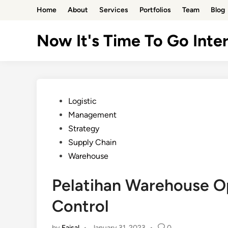
Skip
Home
About
Services
Portfolios
Team
Blog
to
content
Now It's Time To Go Inter
Posted
Logistic
in
Management
Strategy
Supply Chain
Warehouse
Pelatihan Warehouse 
Control
by
Faisal
•
January 31, 2023
•
0