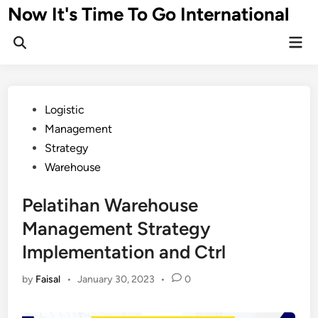
Skip
Now It's Time To Go International
to
Mai
content
Men
Posted
Logistic
in
Management
Strategy
Warehouse
Pelatihan Warehouse
Management Strategy
Implementation and Ctrl
by
Faisal
•
January 30, 2023
•
0