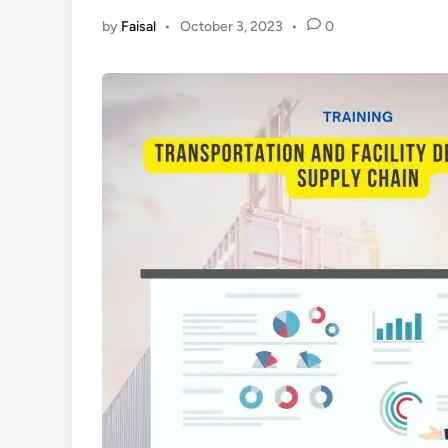
by
Faisal
•
October 3, 2023
•
0