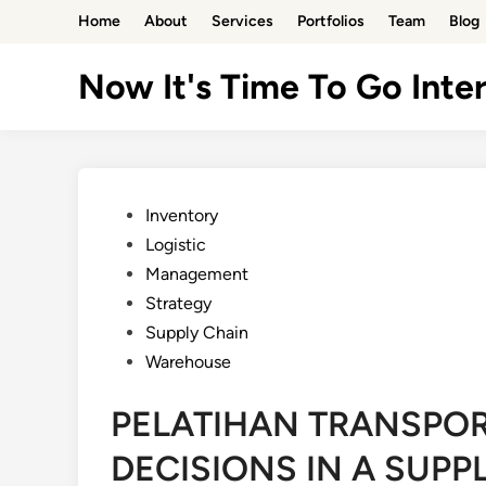
Skip
Home
About
Services
Portfolios
Team
Blog
to
content
Now It's Time To Go Inter
Posted
Inventory
in
Logistic
Management
Strategy
Supply Chain
Warehouse
PELATIHAN TRANSPOR
DECISIONS IN A SUPP