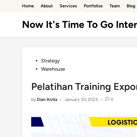
Skip
Home
About
Services
Portfolios
Team
Blog
to
content
Now It's Time To Go Inter
Posted
Strategy
in
Warehouse
Pelatihan Training Exp
by
Dian Alvita
•
January 30, 2023
•
0