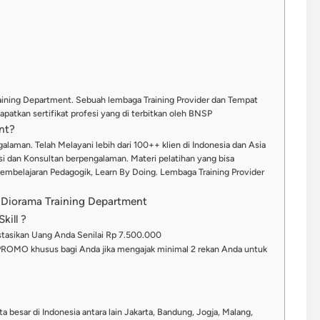
raining Department. Sebuah lembaga Training Provider dan Tempat
patkan sertifikat profesi yang di terbitkan oleh BNSP
nt?
alaman. Telah Melayani lebih dari 100++ klien di Indonesia dan Asia
misi dan Konsultan berpengalaman. Materi pelatihan yang bisa
Pembelajaran Pedagogik, Learn By Doing. Lembaga Training Provider
 Diorama Training Department
kill ?
stasikan Uang Anda Senilai Rp 7.500.000
PROMO khusus bagi Anda jika mengajak minimal 2 rekan Anda untuk
ta besar di Indonesia antara lain Jakarta, Bandung, Jogja, Malang,