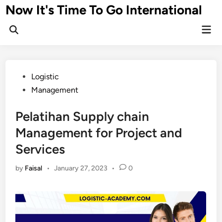
Skip
Now It's Time To Go International
to
Mai
content
Men
Posted
Logistic
in
Management
Pelatihan Supply chain
Management for Project and
Services
by
Faisal
•
January 27, 2023
•
0