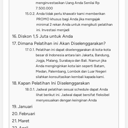
menginvestasikan Uang Anda Senilai Rp
7.500.000
Anda tidak perlu khawatir kami memberikan
PROMO khusus bagi Anda jika mengajak
minimal 2 rekan Anda untuk mengikuti pelatihan
ini. Investasi menjadi
Diskon 1,5 Juta untuk Anda
Dimana Pelatihan ini Akan Diselenggarakan?
Pelatihan ini dapat diselenggarakan di kota-kota
besar di Indonesia antara lain Jakarta, Bandung,
Jogja, Malang, Surabaya dan Bali. Namun jika
Anda menginginkan kota lain seperti Batam,
Medan, Palembang, Lombok dan Luar Negeri
silahkan konsultasikan kembali kapada kami.
Kapan Pelatihan Ini Diselenggarakan
Jadwal pelatihan sesuai schedule dapat Anda
lihat berikut ini. Jadwal dapat bersifat fleksibel
menyesuaikan dengan keinginan Anda
Januari
Februari
Maret
April