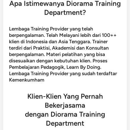
Apa Istimewanya Diorama Training
Department?
Lembaga Training Provider yang telah
berpengalaman. Telah Melayani lebih dari 100++
klien di Indonesia dan Asia Tenggara. Trainer
terdiri dari Praktisi, Akademisi dan Konsultan
berpengalaman. Materi pelatihan yang bisa
disesuaikan dengan kebutuhan klien. Proses
Pembelajaran Pedagogik, Learn By Doing.
Lembaga Training Provider yang sudah terdaftar
Kemenkumham
Klien-Klien Yang Pernah
Bekerjasama
dengan Diorama Training
Department