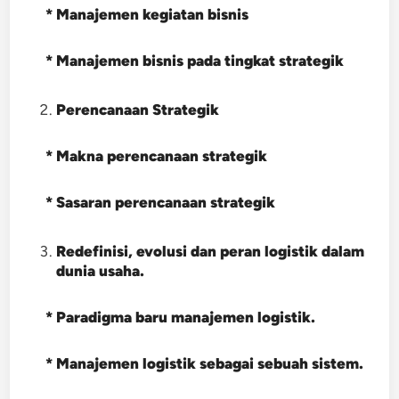
* Manajemen kegiatan bisnis
* Manajemen bisnis pada tingkat strategik
Perencanaan Strategik
* Makna perencanaan strategik
* Sasaran perencanaan strategik
Redefinisi, evolusi dan peran logistik dalam
dunia usaha.
* Paradigma baru manajemen logistik.
* Manajemen logistik sebagai sebuah sistem.