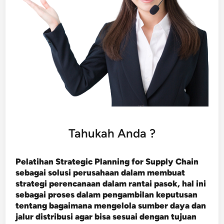
Tahukah Anda ?
Pelatihan Strategic Planning for Supply Chain
sebagai solusi perusahaan dalam membuat
strategi perencanaan dalam rantai pasok, hal ini
sebagai proses dalam pengambilan keputusan
tentang bagaimana mengelola sumber daya dan
jalur distribusi agar bisa sesuai dengan tujuan