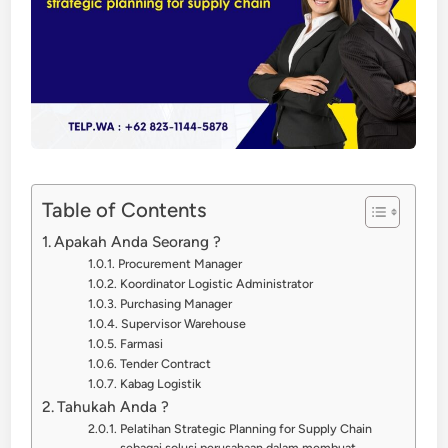
Table of Contents
Apakah Anda Seorang ?
Procurement Manager
Koordinator Logistic Administrator
Purchasing Manager
Supervisor Warehouse
Farmasi
Tender Contract
Kabag Logistik
Tahukah Anda ?
Pelatihan Strategic Planning for Supply Chain
sebagai solusi perusahaan dalam membuat