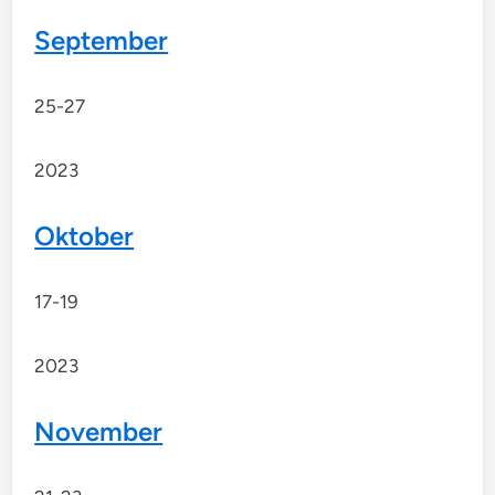
September
25-27
2023
Oktober
17-19
2023
November