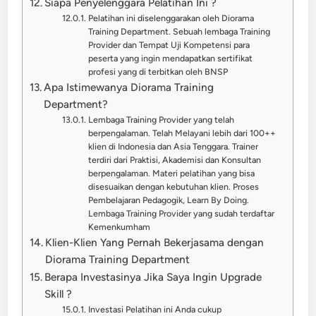
Siapa Penyelenggara Pelatihan Ini ?
Pelatihan ini diselenggarakan oleh Diorama
Training Department. Sebuah lembaga Training
Provider dan Tempat Uji Kompetensi para
peserta yang ingin mendapatkan sertifikat
profesi yang di terbitkan oleh BNSP
Apa Istimewanya Diorama Training
Department?
Lembaga Training Provider yang telah
berpengalaman. Telah Melayani lebih dari 100++
klien di Indonesia dan Asia Tenggara. Trainer
terdiri dari Praktisi, Akademisi dan Konsultan
berpengalaman. Materi pelatihan yang bisa
disesuaikan dengan kebutuhan klien. Proses
Pembelajaran Pedagogik, Learn By Doing.
Lembaga Training Provider yang sudah terdaftar
Kemenkumham
Klien-Klien Yang Pernah Bekerjasama dengan
Diorama Training Department
Berapa Investasinya Jika Saya Ingin Upgrade
Skill ?
Investasi Pelatihan ini Anda cukup