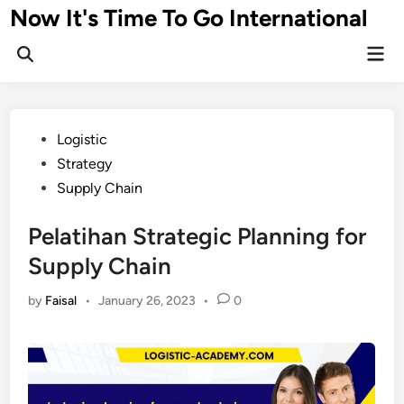
Skip
Now It's Time To Go International
to
Mai
content
Men
Posted
Logistic
in
Strategy
Supply Chain
Pelatihan Strategic Planning for
Supply Chain
by
Faisal
•
January 26, 2023
•
0