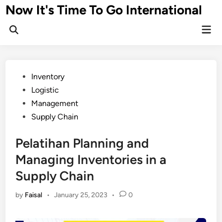
Skip
Now It's Time To Go International
to
Mai
content
Men
Posted
Inventory
in
Logistic
Management
Supply Chain
Pelatihan Planning and
Managing Inventories in a
Supply Chain
by
Faisal
•
January 25, 2023
•
0