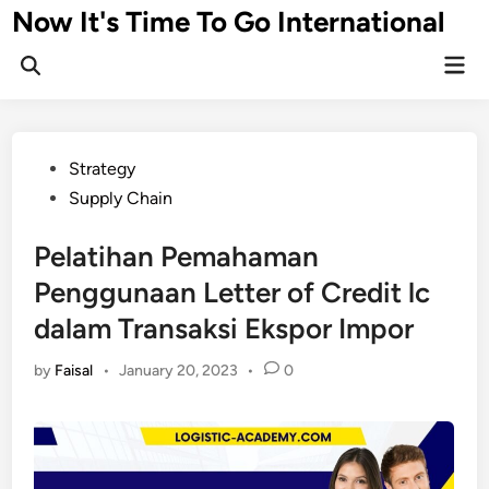
Skip
Now It's Time To Go International
to
Mai
content
Men
Posted
Strategy
in
Supply Chain
Pelatihan Pemahaman
Penggunaan Letter of Credit lc
dalam Transaksi Ekspor Impor
by
Faisal
•
January 20, 2023
•
0