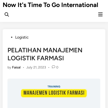
Skip
Now It's Time To Go International
to
Mai
content
Men
Posted
Logistic
in
PELATIHAN MANAJEMEN
LOGISTIK FARMASI
by
Faisal
•
July 21, 2023
•
0