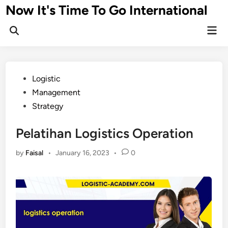
Skip
Now It's Time To Go International
to
Mai
content
Men
Posted
Logistic
in
Management
Strategy
Pelatihan Logistics Operation
by
Faisal
•
January 16, 2023
•
0