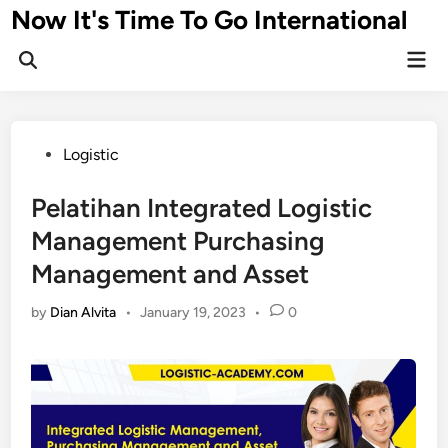
Skip
Now It's Time To Go International
to
Mai
content
Men
Posted
Logistic
in
Pelatihan Integrated Logistic
Management Purchasing
Management and Asset
by
Dian Alvita
•
January 19, 2023
•
0